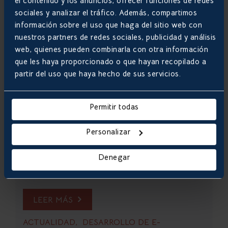
el contenido y los anuncios, ofrecer funciones de redes
sociales y analizar el tráfico. Además, compartimos
información sobre el uso que haga del sitio web con
nuestros partners de redes sociales, publicidad y análisis
web, quienes pueden combinarla con otra información
que les haya proporcionado o que hayan recopilado a
partir del uso que haya hecho de sus servicios.
La programación web está en auge
En Estados Unidos la asignatura de programación
está presente en las aulas desde hace ya un
Permitir todas
tiempo, pero ahora ha llegado también a nuestro
país. En algunos institutos españoles ya es
Personalizar
obligatoria la materia de Tecnología,
Programación y Robótica que enseña a los
Denegar
jóvenes como desarrollarse en este campo,
además...
LEER MÁS
ACTUALIDAD
DESARROLLO DE E-