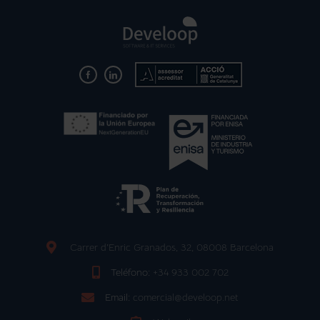
Carrer d'Enric Granados, 32, 08008 Barcelona
Teléfono:
+34 933 002 702
Email:
comercial@develoop.net