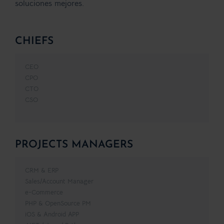
soluciones mejores.
CHIEFS
CEO
CPO
CTO
CSO
PROJECTS MANAGERS
CRM & ERP
Sales/Account Manager
e-Commerce
PHP & OpenSource PM
iOS & Android APP