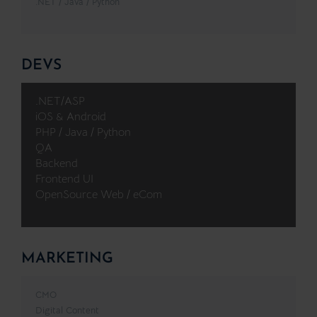
.NET / Java / Python
DEVS
.NET/ASP
iOS & Android
PHP / Java / Python
QA
Backend
Frontend UI
OpenSource Web / eCom
MARKETING
CMO
Digital Content