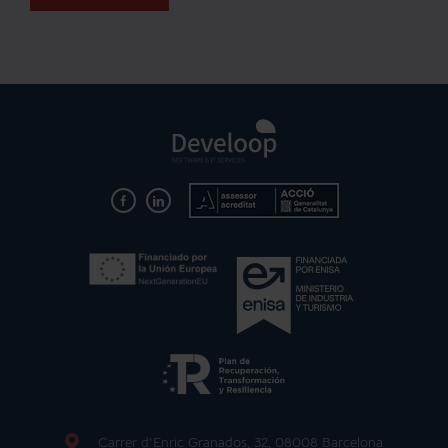
Carrer d'Enric Granados, 32, 08008 Barcelona