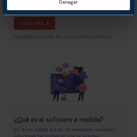
empresas llegar a su audiencia de manera más
Denegar
directa y...
LEER MÁS
DESARROLLO DE APLICACIONES MÓVILES
¿Qué es el software a medida?
En la era digital actual, las empresas necesitan
soluciones tecnológicas que se adapten