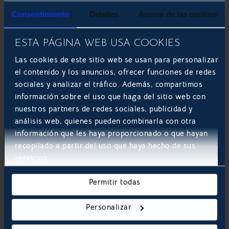
DESARROLLO DE E-COMMERCE
Consentimiento
Detalles
Acerca de las cookies
ESTA PÁGINA WEB USA COOKIES
Las cookies de este sitio web se usan para personalizar
el contenido y los anuncios, ofrecer funciones de redes
sociales y analizar el tráfico. Además, compartimos
información sobre el uso que haga del sitio web con
nuestros partners de redes sociales, publicidad y
análisis web, quienes pueden combinarla con otra
información que les haya proporcionado o que hayan
Las 10 mejores empresas de
recopilado a partir del uso que haya hecho de sus
desarrollo de apps en España
servicios.
El desarrollo de apps se ha convertido en un pilar
Permitir todas
fundamental para las empresas que buscan
expandir su presencia en el entorno digital y
Personalizar
ofrecer servicios innovadores y accesibles a sus
clientes. Una app móvil no solo permite a las