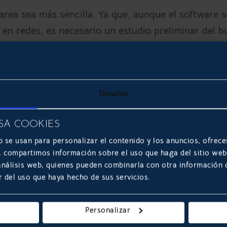
area sea más sencilla. Ya que, aunque el software s
 en redes, es necesario un estudio preliminar del b
Detalles
SA COOKIES
b se usan para personalizar el contenido y los anuncios, ofrece
el trabajo de marketing, las ventajas de aprovechar 
s, compartimos información sobre el uso que haga del sitio we
 análisis web, quienes pueden combinarla con otra información
 un uso estratégico de los softwares. Tres de las
r del uso que haya hecho de sus servicios.
Personalizar