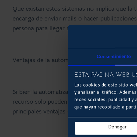
Que existan estos sistemas no implica que la t
encarga de enviar mails o hacer publicaciones
persona para llegar a los usuarios correctos.
Consentimiento
Ventajas de la automatización en marketing
ESTA PÁGINA WEB U
Las cookies de este sitio we
Si bien la automatización simplifica y agiliza 
y analizar el tráfico. Ademá
redes sociales, publicidad y
recurso solo pueden experimentarse si se hace
que hayan recopilado a parti
principales ventajas son:
Denegar