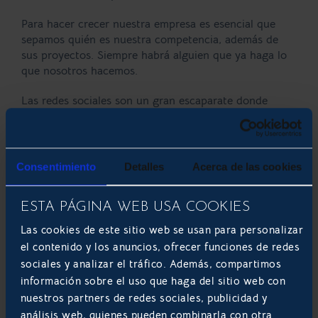
Para hacer crecer nuestra empresa es esencial que
sepamos quién es nuestra competencia, además de
sus proyectos. Siempre habrá alguien que ya haga lo
que nosotros hacemos.
Las redes sociales son un gran escaparate donde
poder observar lo que realiza nuestra competencia.
Analizar sus redes sociales y sacar conclusiones que
nos ayuden a mejorar es tan importante como cuidar
nuestras propias redes.
Consentimiento
Detalles
Acerca de las cookies
ESTA PÁGINA WEB USA COOKIES
CATEGORIAS
Las cookies de este sitio web se usan para personalizar
el contenido y los anuncios, ofrecer funciones de redes
ACTUALIDAD (44)
sociales y analizar el tráfico. Además, compartimos
DESARROLLO DE APLICACIONES MÓVILES (16)
información sobre el uso que haga del sitio web con
nuestros partners de redes sociales, publicidad y
DESARROLLO DE E-COMMERCE (48)
análisis web, quienes pueden combinarla con otra