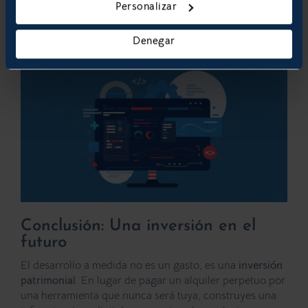
Personalizar
Necesitas integrar datos de diferentes
departamentos en un solo panel de control
Denegar
(Dashboard).
Conclusión: Una inversión en el
futuro
El desarrollo a medida no es un gasto, es una
inversión
patrimonial
. En lugar de pagar un alquiler perpetuo por
una herramienta que nunca será tuya, construyes una