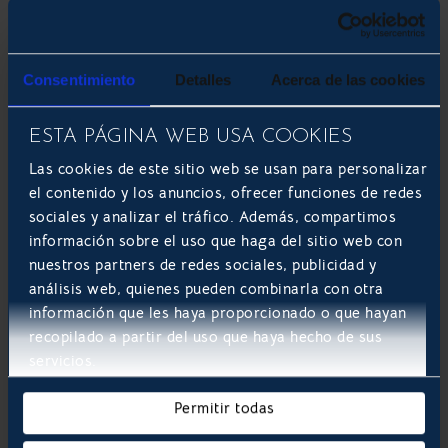
Mantenimiento
General y ajeno
Consentimiento
Detalles
Acerca de las cookies
Específico y controlado
ESTA PÁGINA WEB USA COOKIES
¿Cuándo es el momento de dar el
Las cookies de este sitio web se usan para personalizar
salto?
el contenido y los anuncios, ofrecer funciones de redes
sociales y analizar el tráfico. Además, compartimos
No siempre es necesario empezar desde cero, pero si te
información sobre el uso que haga del sitio web con
identificas con alguno de estos puntos, es hora de
nuestros partners de redes sociales, publicidad y
considerar el desarrollo a medida:
análisis web, quienes pueden combinarla con otra
Utilizas múltiples hojas de Excel para «parchear»
información que les haya proporcionado o que hayan
lo que tu software actual no hace.
recopilado a partir del uso que haya hecho de sus
Tus empleados pierden tiempo en tareas
servicios.
repetitivas que no se pueden automatizar en tu
plataforma actual.
Permitir todas
Sientes que estás pagando por licencias de
funciones que nadie usa.