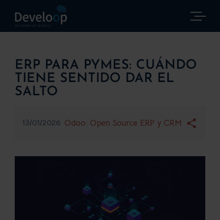
Saltar
al
contenido
ERP PARA PYMES: CUÁNDO
TIENE SENTIDO DAR EL
SALTO
13/01/2026
Odoo: Open Source ERP y CRM
Ver
imagen
más
grande