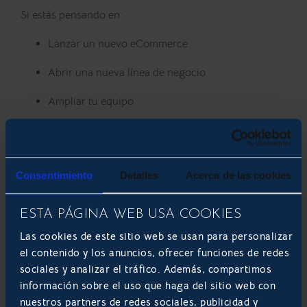
Si estás pensando en:
Lanzar un nuevo eCommerce
Abrir una nueva línea de negocio
Ampliar tu equipo
Implementar procesos de producción
Internacionalizarte
Consentimiento
Detalles
Acerca de las cookies
Un ERP es la base tecnológica que permitirá que la
expansión sea sostenible.
ESTA PÁGINA WEB USA COOKIES
Su arquitectura modular permite empezar por lo
esencial e ir incorporando nuevas funcionalidades a
Las cookies de este sitio web se usan para personalizar
medida que la empresa lo necesita.
el contenido y los anuncios, ofrecer funciones de redes
sociales y analizar el tráfico. Además, compartimos
Odoo, la opción flexible y
información sobre el uso que haga del sitio web con
escalable para pymes
nuestros partners de redes sociales, publicidad y