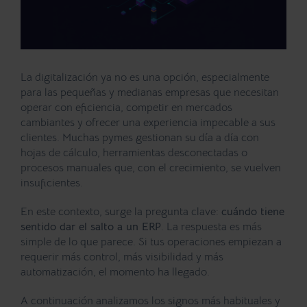
La digitalización ya no es una opción, especialmente
para las pequeñas y medianas empresas que necesitan
operar con eficiencia, competir en mercados
cambiantes y ofrecer una experiencia impecable a sus
clientes. Muchas pymes gestionan su día a día con
hojas de cálculo, herramientas desconectadas o
procesos manuales que, con el crecimiento, se vuelven
insuficientes.
En este contexto, surge la pregunta clave:
cuándo tiene
sentido dar el salto a un ERP
. La respuesta es más
simple de lo que parece. Si tus operaciones empiezan a
requerir más control, más visibilidad y más
automatización, el momento ha llegado.
A continuación analizamos los signos más habituales y