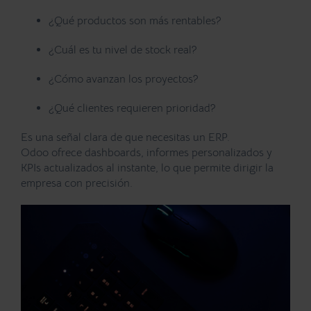
¿Qué productos son más rentables?
¿Cuál es tu nivel de stock real?
¿Cómo avanzan los proyectos?
¿Qué clientes requieren prioridad?
Es una señal clara de que necesitas un ERP.
Odoo ofrece dashboards, informes personalizados y
KPIs actualizados al instante, lo que permite dirigir la
empresa con precisión.