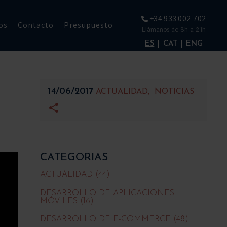
+34 933 002 702
os
Contacto
Presupuesto
Llámanos de 8h a 21h
ES
CAT
ENG
14/06/2017
ACTUALIDAD
NOTICIAS
CATEGORIAS
ACTUALIDAD (44)
DESARROLLO DE APLICACIONES
MÓVILES (16)
DESARROLLO DE E-COMMERCE (48)