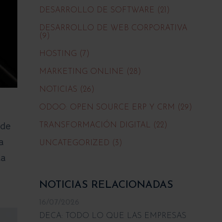
DESARROLLO DE SOFTWARE (21)
DESARROLLO DE WEB CORPORATIVA
(9)
HOSTING (7)
MARKETING ONLINE (28)
NOTICIAS (26)
ODOO: OPEN SOURCE ERP Y CRM (29)
 de
TRANSFORMACIÓN DIGITAL (22)
a
UNCATEGORIZED (3)
ca
NOTICIAS RELACIONADAS
16/07/2026
DECA: TODO LO QUE LAS EMPRESAS