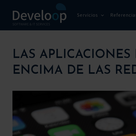
Saltar
al
Servicios
Referencia
contenido
LAS APLICACIONES
ENCIMA DE LAS RE
Ver
imagen
más
grande