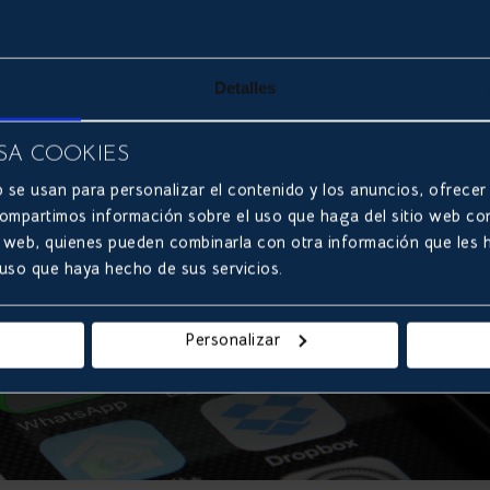
ún qué información. Se han percatado de que lo q
r a más personas de las que en un principio se ten
nsecuencias.
Detalles
SA COOKIES
 se usan para personalizar el contenido y los anuncios, ofrecer
 compartimos información sobre el uso que haga del sitio web co
sis web, quienes pueden combinarla con otra información que les
 uso que haya hecho de sus servicios.
Personalizar