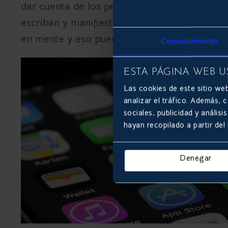
dar cuenta de los peligros de compartir seg
escriban y manifiesten en ellas pueden llega
en mente y eso puede tener una serie de co
Consentimiento
ESTA PÁGINA WEB U
Las cookies de este sitio web
analizar el tráfico. Además,
sociales, publicidad y análi
hayan recopilado a partir del
Denegar