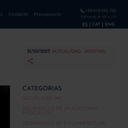
+34 933 002 702
os
Contacto
Presupuesto
Llámanos de 8h a 21h
ES
CAT
ENG
31/10/2017
ACTUALIDAD
HOSTING
CATEGORIAS
ACTUALIDAD (44)
DESARROLLO DE APLICACIONES
MÓVILES (16)
DESARROLLO DE E-COMMERCE (48)