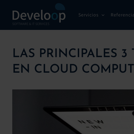
Saltar
al
Servicios
Referenci
contenido
LAS PRINCIPALES 3
EN CLOUD COMPUT
Ver
imagen
más
grande