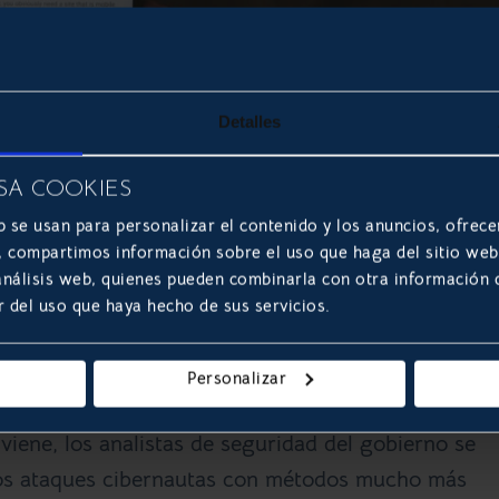
Detalles
ad de almacenamiento en el cloud computing, los
SA COOKIES
ejora en la calidad de la red informática en 2018
b se usan para personalizar el contenido y los anuncios, ofrece
s, compartimos información sobre el uso que haga del sitio we
ando un progreso en la carga de páginas web y en
 análisis web, quienes pueden combinarla con otra información
r del uso que haya hecho de sus servicios.
Personalizar
on una realidad del siglo XXI y en este 2017 solo 
viene, los analistas de seguridad del gobierno se
 los ataques cibernautas con métodos mucho más