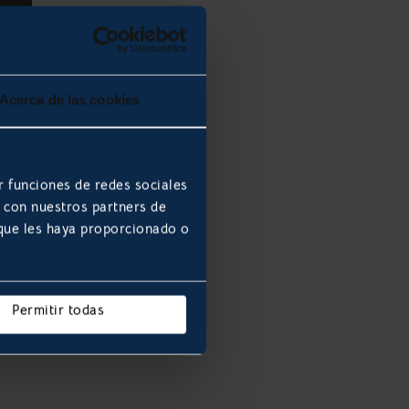
Acerca de las cookies
. La
r funciones de redes sociales
b con nuestros partners de
 la
 que les haya proporcionado o
Permitir todas
han