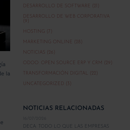
DESARROLLO DE SOFTWARE (21)
DESARROLLO DE WEB CORPORATIVA
(9)
HOSTING (7)
MARKETING ONLINE (28)
NOTICIAS (26)
gía
ODOO: OPEN SOURCE ERP Y CRM (29)
e la
TRANSFORMACIÓN DIGITAL (22)
UNCATEGORIZED (3)
NOTICIAS RELACIONADAS
16/07/2026
ue
DECA: TODO LO QUE LAS EMPRESAS