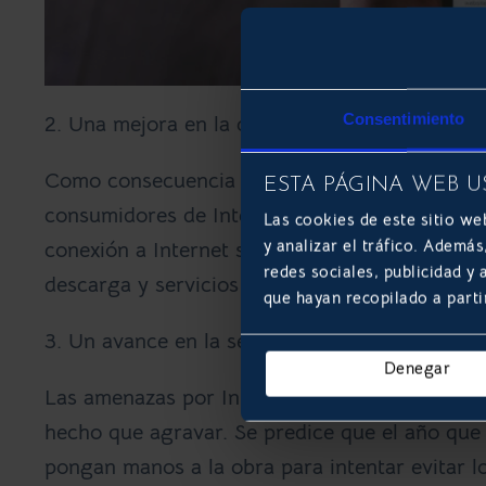
Consentimiento
2. Una mejora en la calidad de Internet
Como consecuencia del aumento en la capacid
ESTA PÁGINA WEB U
consumidores de Internet pueden esperar una m
Las cookies de este sitio we
y analizar el tráfico. Ademá
conexión a Internet
será mucho más rápida not
redes sociales, publicidad y
descarga y servicios de aplicaciones.
que hayan recopilado a parti
3. Un avance en la seguridad de la red
Denegar
Las
amenazas por Internet
y los
ciberataques
s
hecho que agravar. Se predice que el año que 
pongan manos a la obra para intentar evitar