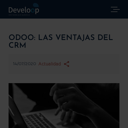
Saltar
al
contenido
ODOO: LAS VENTAJAS DEL
CRM
14/07/2020
Actualidad
Ver
imagen
más
grande