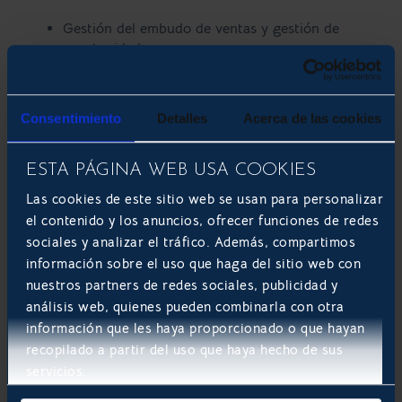
Gestión del embudo de ventas y gestión de
oportunidades.
Informes en tiempo real e informes del flujo de
las ventas.
Obtención de información en tiempo real.
Consentimiento
Detalles
Acerca de las cookies
Programación de actividades.
Realización de Test A/B.
Procesamiento de pagos.
ESTA PÁGINA WEB USA COOKIES
Creación de páginas personalizadas de aterrizaje.
Las cookies de este sitio web se usan para personalizar
Creación de avisos para clientes.
el contenido y los anuncios, ofrecer funciones de redes
Gestionar clientes.
sociales y analizar el tráfico. Además, compartimos
información sobre el uso que haga del sitio web con
nuestros partners de redes sociales, publicidad y
análisis web, quienes pueden combinarla con otra
información que les haya proporcionado o que hayan
recopilado a partir del uso que haya hecho de sus
servicios.