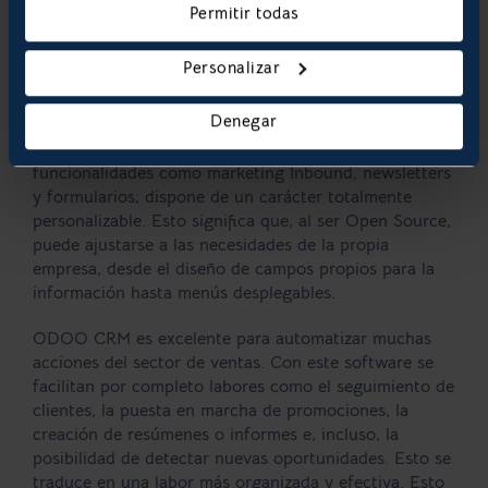
Permitir todas
ODOO CRM como herramienta de
venta
Personalizar
Son muchos los
puntos fuertes de ODOO CRM
que lo
Denegar
hacen tan valioso y práctico para la gestión
empresarial y las ventas. Además de contar con
funcionalidades como marketing Inbound, newsletters
y formularios; dispone de un carácter totalmente
personalizable
. Esto significa que, al ser Open Source,
puede
ajustarse a las necesidades
de la propia
empresa, desde el diseño de campos propios para la
información hasta menús desplegables.
ODOO CRM
es excelente para automatizar muchas
acciones del sector de
ventas
. Con este software se
facilitan por completo labores como el seguimiento de
clientes, la puesta en marcha de promociones, la
creación de resúmenes o informes e, incluso, la
posibilidad de detectar nuevas oportunidades. Esto se
traduce en una labor más organizada y efectiva. Esto