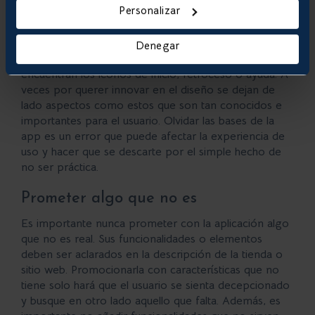
Personalizar
aplicación
Más allá del fin específico todas las aplicaciones
Denegar
tienen
elementos en común
. Entre ellos se
encuentran los iconos de inicio, retroceso o ayuda. A
veces por querer innovar en el diseño se dejan de
lado aspectos como estos que son tan conocidos e
importantes para el usuario. Olvidar las bases de la
app es un error que puede afectar la experiencia de
uso y hacer que se descarte por el simple hecho de
no ser práctica.
Prometer algo que no es
Es importante nunca prometer con la aplicación algo
que no es real. Sus funcionalidades o elementos
deben ser
aclarados en la descripción
de la tienda o
sitio web. Promocionarla con características que no
tiene solo hará que el usuario se sienta decepcionado
y busque en otro lado aquello que falta. Además, es