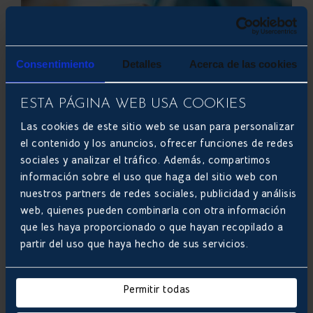
Consentimiento
Detalles
Acerca de las cookies
ESTA PÁGINA WEB USA COOKIES
No dedicar el tiempo suficiente
Las cookies de este sitio web se usan para personalizar
El desarrollo de una aplicación móvil, como de
el contenido y los anuncios, ofrecer funciones de redes
cualquier otro programa informático, requiere de
sociales y analizar el tráfico. Además, compartimos
tiempo. Es necesario
dedicar todo el que haga falta
información sobre el uso que haga del sitio web con
para que la app sea segura, ágil, efectiva y ofrezca
nuestros partners de redes sociales, publicidad y análisis
exactamente lo que promete. El interés por lanzarla
web, quienes pueden combinarla con otra información
lo antes posible hace que, muchas veces, se cometa
que les haya proporcionado o que hayan recopilado a
el fallo de pasar por alto aspectos importantes.
partir del uso que haya hecho de sus servicios.
Aunque lleve más tiempo del esperado resulta clave
hacer las pruebas necesarias, perfeccionar cada
componente y no perder de vista el objetivo final.
Permitir todas
Olvidar las bases de cualquier