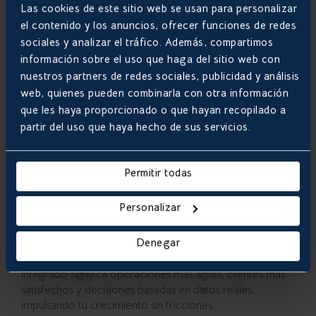
5. Cómo solucionarlo: integración
Las cookies de este sitio web se usan para personalizar
inteligente
el contenido y los anuncios, ofrecer funciones de redes
sociales y analizar el tráfico. Además, compartimos
La clave para evitar estos problemas es conectar tu
eCommerce con tus sistemas internos mediante
información sobre el uso que haga del sitio web con
soluciones de ERP/CRM modernas y adaptables.
nuestros partners de redes sociales, publicidad y análisis
Plataformas como Odoo permiten una integración
web, quienes pueden combinarla con otra información
completa: sincronización de inventario, actualización
que les haya proporcionado o que hayan recopilado a
automática de pedidos, gestión de clientes y reporting
partir del uso que haya hecho de sus servicios.
centralizado. Esto no solo reduce errores y tiempos de
gestión, sino que también ofrece una visión global de tu
negocio, facilitando la planificación estratégica y la
Permitir todas
expansión.
Personalizar
En Develoop acompañamos
a empresas a digitalizar y
conectar todos sus procesos internos con su presencia
Denegar
online, garantizando que su eCommerce funcione como
una extensión natural de su negocio. Un sistema
integrado significa operaciones más ágiles, clientes más
satisfechos y decisiones basadas en datos reales,
impulsando tu crecimiento sin fricciones.