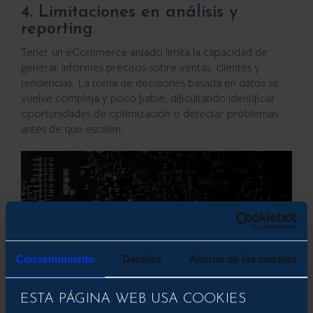
4. Limitaciones en análisis y
reporting
Tener un eCommerce aislado limita la capacidad de
generar informes precisos sobre ventas, clientes y
tendencias. La toma de decisiones basada en datos se
vuelve compleja y poco fiable, dificultando identificar
oportunidades de optimización o detectar problemas
antes de que escalen.
Consentimiento
Detalles
Acerca de las cookies
ESTA PÁGINA WEB USA COOKIES