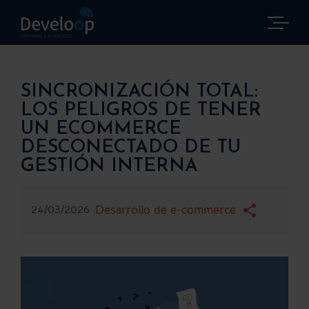
Saltar
al
contenido
SINCRONIZACIÓN TOTAL:
LOS PELIGROS DE TENER
UN ECOMMERCE
DESCONECTADO DE TU
GESTIÓN INTERNA
24/03/2026
Desarrollo de e-commerce
Ver
imagen
más
grande