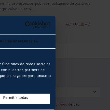
s e incluso espacios públicos, utilizando dispositivos
rporativos que, si...
MÁS
ACTUALIDAD
Acerca de las cookies
r funciones de redes sociales
b con nuestros partners de
 que les haya proporcionado o

Permitir todas
Acepto los
términos y condiciones
de uso.