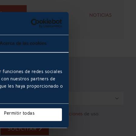
MÁS
NOTICIAS
Acerca de las cookies
r funciones de redes sociales
b con nuestros partners de
 que les haya proporcionado o

Permitir todas
Acepto los
términos y condiciones
de uso.
SOLICITAR