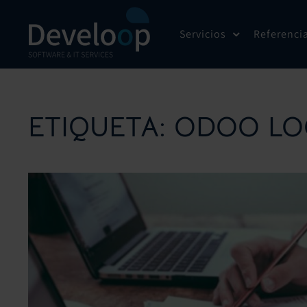
Saltar
al
Servicios
Referenci
contenido
ETIQUETA:
ODOO LO