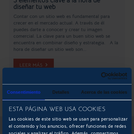
3 elementos clave a la hora de
diseñar tu web
Contar con un sitio web es fundamental para
crecer en el mercado actual. A través de él
puedes darte a conocer y crear tu imagen
comercial. La clave para un buen sitio web se
encuentra en combinar diseño y estrategia. A la
hora de diseñar un sitio web son...
LEER MÁS
ACTUALIDAD
DESARROLLO DE E-
COMMERCE
DESARROLLO DE WEB
Consentimiento
Detalles
Acerca de las cookies
CORPORATIVA
ESTA PÁGINA WEB USA COOKIES
Las cookies de este sitio web se usan para personalizar
el contenido y los anuncios, ofrecer funciones de redes
sociales y analizar el tráfico. Además, compartimos