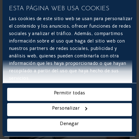
¿Cuánto cuesta implementar Odoo?
ESTA PÁGINA WEB USA COOKIES
¡Todo lo que debes saber!
Las cookies de este sitio web se usan para personalizar
Odoo es, sin duda, el mejor software de gestión
el contenido y los anuncios, ofrecer funciones de redes
empresarial del momento. Basta con echar un
sociales y analizar el tráfico. Además, compartimos
vistazo a su gran cantidad de aplicaciones y
información sobre el uso que haga del sitio web con
funciones disponibles, así como el número de
nuestros partners de redes sociales, publicidad y
implementaciones y clientes satisfechos para
análisis web, quienes pueden combinarla con otra
tenerlo claro. No obstante, en el momento de
información que les haya proporcionado o que hayan
implementarlo, una de las primeras
recopilado a partir del uso que haya hecho de sus
interrogantes...
servicios.
LEER MÁS
Permitir todas
ODOO: OPEN SOURCE ERP Y CRM
Personalizar
Denegar