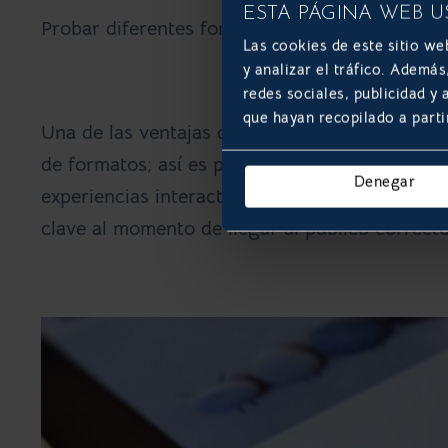
ESTA PÁGINA WEB U
Probar diferentes formatos
Las cookies de este sitio we
y analizar el tráfico. Ademá
redes sociales, publicidad y
que hayan recopilado a parti
Una de las ventajas de realizar anuncios en In
de formatos; así es posible elegir entre
fotos 
Denegar
experiencias interactivas
como el canvas. Prob
clave al momento de llegar al público correct