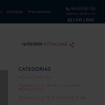
+34 933 002 702
os
Contacto
Presupuesto
Llámanos de 8h a 21h
ES
CAT
ENG
14/03/2019
ACTUALIDAD
CATEGORIAS
ACTUALIDAD (44)
DESARROLLO DE APLICACIONES
MÓVILES (16)
DESARROLLO DE E-COMMERCE (48)