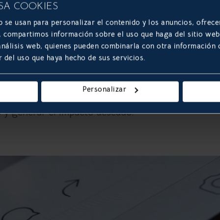
SA COOKIES
b se usan para personalizar el contenido y los anuncios, ofrece
s, compartimos información sobre el uso que haga del sitio we
 análisis web, quienes pueden combinarla con otra información
r del uso que haya hecho de sus servicios.
stagram es que la red social ofrece una gran varie
individuales, carruseles con productos, videos o
Personalizar
ar y elegir el formato más conveniente puede ser
o y generar el impacto deseado.