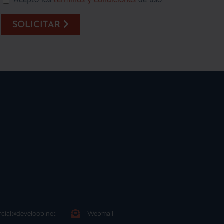
Acepto los
términos y condiciones
de uso.
SOLICITAR
cial@develoop.net
Webmail