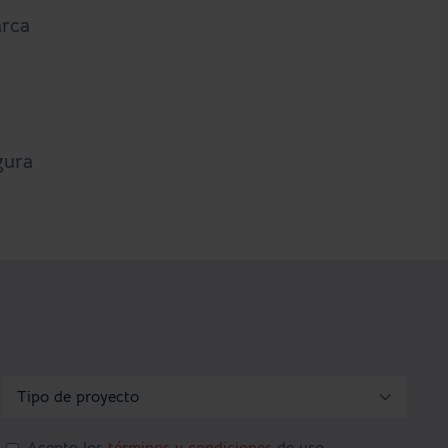
arca
gura
