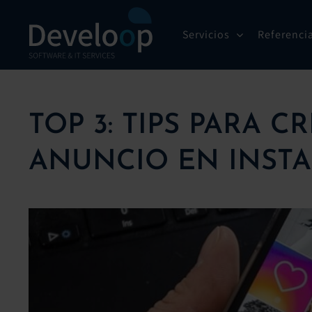
Saltar
al
Servicios
Referenci
contenido
TOP 3: TIPS PARA 
ANUNCIO EN INST
Ver
imagen
más
grande