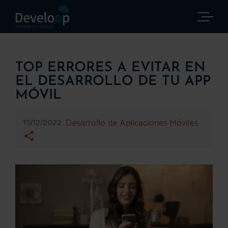
Saltar
al
contenido
TOP ERRORES A EVITAR EN
EL DESARROLLO DE TU APP
MÓVIL
15/12/2022
Desarrollo de Aplicaciones Móviles
Ver
imagen
más
grande