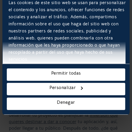
Las cookies de este sitio web se usan para personalizar
gestos y menús propios de cada sistema operativo
el contenido y los anuncios, ofrecer funciones de redes
móvil. De esta manera, aprovecharás medios que los
sociales y analizar el tráfico. Además, compartimos
usuarios ya conocen y la App se integrará
perfectamente en una interfaz muy utilizada. ¡Tus
información sobre el uso que haga del sitio web con
futuros usuarios te lo agradecerán!
nuestros partners de redes sociales, publicidad y
análisis web, quienes pueden combinarla con otra
información que les haya proporcionado o que hayan
recopilado a partir del uso que haya hecho de sus
servicios.
Permitir todas
Personalizar
¡Recuerda el Marketing!
Denegar
Un aspecto clave que debes tener en cuenta antes de
desarrollar tu proyecto es planificar la
inversión que
quieres destinar a dar a conocer
tu aplicación y, así,
poder llegar a tu público. Después de todo, ¿de qué