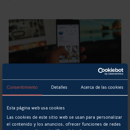
Consentimiento
Detalles
Acerca de las cookies
Promoción directa y constante
Esta página web usa cookies
En Internet la posibilidad de darte a conocer es
Las cookies de este sitio web se usan para personalizar
enorme. Además, no solo cuentas con la publicidad de
el contenido y los anuncios, ofrecer funciones de redes
pago (realmente eficaz), sino también están presentes