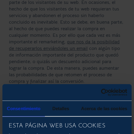
parte de los visitantes de su web. En ocasiones, el
hecho de que los visitantes de tu web requieran tus
servicios y abandonen el proceso sin haberlo
concluido es inevitable. Esto se debe, en buena parte,
al hecho de que puedes realizar la compra en
cualquier momento. Es por ello que cada vez es más
importante el remarketing,
que nos da la posibilidad
de recuperarlos enviándoles un email
con algún tipo
de información importante del producto que quedó
pendiente, o quizás un descuento adicional para
lograr la compra. De esta manera, puedes aumentar
las probabilidades de que retomen el proceso de
compra y finalizar así la conversión.
Consentimiento
Detalles
Acerca de las cookies
ESTA PÁGINA WEB USA COOKIES