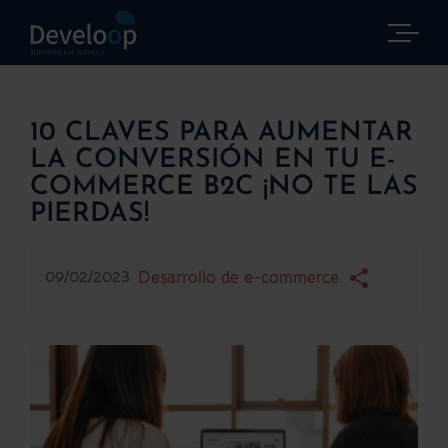
Saltar
al
contenido
10 CLAVES PARA AUMENTAR
LA CONVERSIÓN EN TU E-
COMMERCE B2C ¡NO TE LAS
PIERDAS!
09/02/2023
Desarrollo de e-commerce
Ver
imagen
más
grande