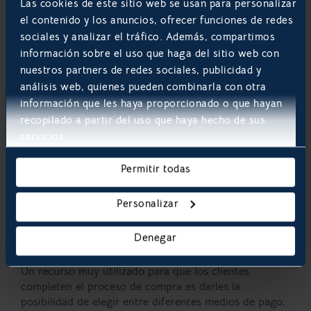
Las cookies de este sitio web se usan para personalizar
el contenido y los anuncios, ofrecer funciones de redes
sociales y analizar el tráfico. Además, compartimos
Crosselling y Upselling
información sobre el uso que haga del sitio web con
Está demostrado que una vez ya has logrado la
nuestros partners de redes sociales, publicidad y
conversión de tus usuarios, es mucho más fácil
análisis web, quienes pueden combinarla con otra
persuadirlos para regresen a tu e-commerce B2C a
información que les haya proporcionado o que hayan
realizar una nueva compra. Después de todo, ya
recopilado a partir del uso que haya hecho de sus
conocen tu producto, ¿no crees? Siendo así, te
servicios.
sugerimos dos estrategias efectivas para tu nuevo
objetivo: puedes sugerirle productos parecidos al que
Permitir todas
compró, o bien puedes ofrecerle un upgrade en la
calidad o prestación del servicio que adquirió.
¡Estarán más que satisfechos por las opciones a su
Personalizar
favor!
Denegar
Múltiples opciones de Pago
Un recurso muy utilizado para que los clientes
completen el proceso de compra es darles la
posibilidad de elegir entre diferentes medios de pago,