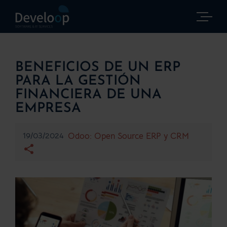
Saltar
al
contenido
BENEFICIOS DE UN ERP
PARA LA GESTIÓN
FINANCIERA DE UNA
EMPRESA
19/03/2024
Odoo: Open Source ERP y CRM
Ver
imagen
más
grande