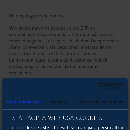
Un mayor grado de control
Uno de los mayores beneficios del ERP en
contabilidad es que empodera y brinda más control
sobre el negocio. Entrega visibilidad en tiempo real de
cómo los eventos y las decisiones impactan en los
resultados. El control de la información es
fundamental para la toma de decisiones, reducir
gastos, mejorar la rentabilidad e impulsar el
crecimiento.
Develoop Software: expertos en
Consentimiento
Detalles
Acerca de las cookies
implementación de ERP
ESTA PÁGINA WEB USA COOKIES
Las cookies de este sitio web se usan para personalizar