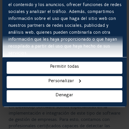
el contenido y los anuncios, ofrecer funciones de redes
sociales y analizar el tráfico. Además, compartimos
información sobre el uso que haga del sitio web con
nuestros partners de redes sociales, publicidad y
análisis web, quienes pueden combinarla con otra
información que les haya proporcionado o que hayan
recopilado a partir del uso que haya hecho de sus
En conclusión, la implementación de un Software ERP
servicios.
se erige como una ventaja competitiva crucial para las
empresas, particularmente en el ámbito de la gestión
Permitir todas
financiera. Se convierte en una decisión estratégica
con el potencial de impulsar la competitividad y
Personalizar
rentabilidad de su empresa.
Denegar
En Develoop Software somos especialistas en la
implementación e integración de este tipo de software
de gestión de empresas. Para esto, contamos con
profesionales certificados capaces de detectar las