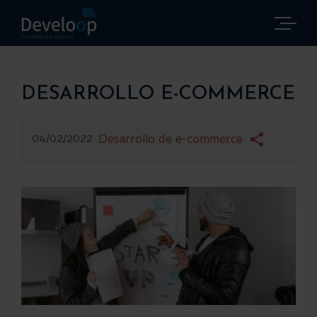
Saltar
al
contenido
DESARROLLO E-COMMERCE
04/02/2022
Desarrollo de e-commerce
Ver
imagen
más
grande