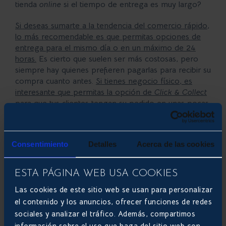
tienda
online
si el tiempo de entrega es muy largo?
Si deseas sumarte a la tendencia del comercio rápido,
lo más recomendable es que permitas opciones de
entrega para el mismo día o en un máximo de 24
horas.
Es cierto que suelen ser más costosas, pero
siempre hay quienes prefieren pagarlas para recibir su
compra cuanto antes.
Si tienes negocio físico, es
interesante que permitas la opción de
Click & Collect
para que tus clientes tengan su pedido en unas pocas
horas.
Consentimiento
Detalles
Acerca de las cookies
ESTA PÁGINA WEB USA COOKIES
Las cookies de este sitio web se usan para personalizar
el contenido y los anuncios, ofrecer funciones de redes
sociales y analizar el tráfico. Además, compartimos
información sobre el uso que haga del sitio web con