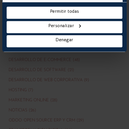
Hablemos
.
Permitir todas
Personalizar
CATEGORIAS
Denegar
ACTUALIDAD (44)
DESARROLLO DE APLICACIONES MÓVILES (16)
DESARROLLO DE E-COMMERCE (48)
DESARROLLO DE SOFTWARE (21)
DESARROLLO DE WEB CORPORATIVA (9)
HOSTING (7)
MARKETING ONLINE (28)
NOTICIAS (26)
ODOO: OPEN SOURCE ERP Y CRM (29)