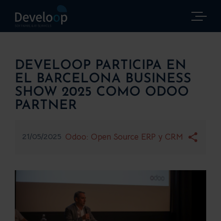
Saltar
al
contenido
DEVELOOP PARTICIPA EN
EL BARCELONA BUSINESS
SHOW 2025 COMO ODOO
PARTNER
21/05/2025
Odoo: Open Source ERP y CRM
Ver
imagen
más
grande