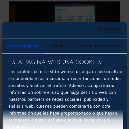
Consentimiento
Detalles
Acerca de las cookies
Seguimos construyendo el futuro con
ESTA PÁGINA WEB USA COOKIES
Odoo
Las cookies de este sitio web se usan para personalizar
Desde Develoop continuamos apostando por el
el contenido y los anuncios, ofrecer funciones de redes
desarrollo e integración de soluciones a medida con
sociales y analizar el tráfico. Además, compartimos
Odoo como núcleo tecnológico. Este tipo de eventos
información sobre el uso que haga del sitio web con
no solo refuerzan nuestra posición en el ecosistema,
nuestros partners de redes sociales, publicidad y
sino que nos inspiran a seguir innovando y mejorando
análisis web, quienes pueden combinarla con otra
cada proyecto que llevamos a cabo.
información que les haya proporcionado o que hayan
recopilado a partir del uso que haya hecho de sus
¿Te interesa descubrir cómo Odoo puede transformar
servicios.
tu empresa?