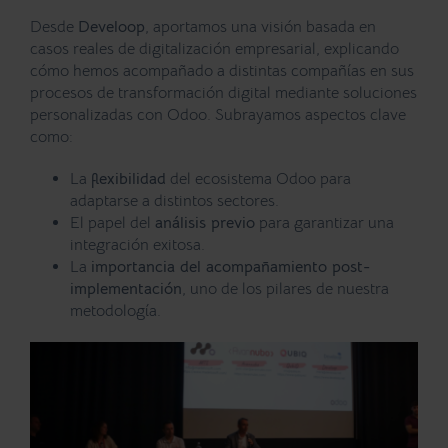
Desde
Develoop
, aportamos una visión basada en
casos reales de digitalización empresarial, explicando
cómo hemos acompañado a distintas compañías en sus
procesos de transformación digital mediante soluciones
personalizadas con Odoo. Subrayamos aspectos clave
como:
La
flexibilidad
del ecosistema Odoo para
adaptarse a distintos sectores.
El papel del
análisis previo
para garantizar una
integración exitosa.
La
importancia del acompañamiento post-
implementación
, uno de los pilares de nuestra
metodología.