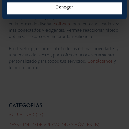
Denegar
Conclusión
El Edge Computing representa una evolución necesaria
en la forma de diseñar
software
para entornos cada vez
más conectados y exigentes. Permite reaccionar rápido,
optimizar recursos y mejorar la resiliencia.
En develoop, estamos al día de las últimas novedades y
tendencias del sector, para ofrecer un asesoramiento
personalizado para todos tus servicios.
Contáctanos
y
te informaremos.
CATEGORIAS
ACTUALIDAD (44)
DESARROLLO DE APLICACIONES MÓVILES (16)