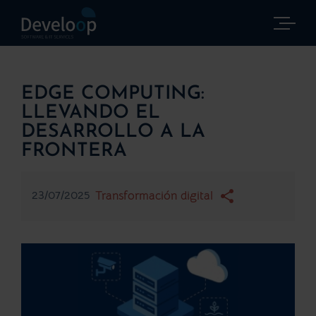
Saltar
al
contenido
EDGE COMPUTING:
LLEVANDO EL
DESARROLLO A LA
FRONTERA
23/07/2025
Transformación digital
Ver
imagen
más
grande