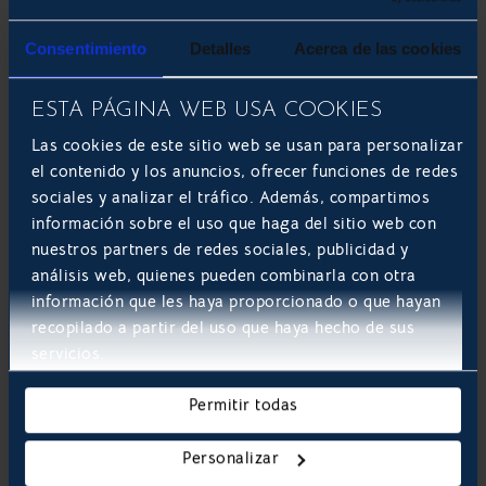
desafíos:
Consentimiento
Detalles
Acerca de las cookies
Gestión distribuida:
Múltiples nodos y
dispositivos requieren sistemas de monitorización
ESTA PÁGINA WEB USA COOKIES
y actualización centralizados para garantizar
coherencia.
Las cookies de este sitio web se usan para personalizar
el contenido y los anuncios, ofrecer funciones de redes
Actualizaciones remotas:
Las actualizaciones
sociales y analizar el tráfico. Además, compartimos
automáticas deben ser fiables y seguras para no
información sobre el uso que haga del sitio web con
comprometer la operación.
nuestros partners de redes sociales, publicidad y
análisis web, quienes pueden combinarla con otra
Seguridad:
Cada dispositivo conectado es un
información que les haya proporcionado o que hayan
punto vulnerable, por lo que es crucial
implementar políticas y herramientas de
recopilado a partir del uso que haya hecho de sus
protección robustas.
servicios.
Integración con sistemas centrales:
Los datos
Permitir todas
procesados en el edge deben integrarse con
ERPs
, CRMs y otras plataformas en la nube para
Personalizar
mantener una visión global.