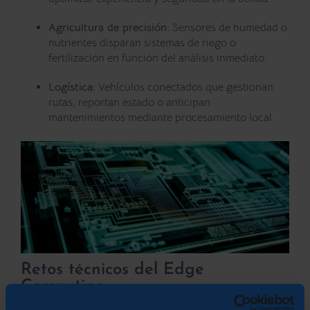
Agricultura de precisión:
Sensores de humedad o
nutrientes disparan sistemas de riego o
fertilización en función del análisis inmediato.
Logística:
Vehículos conectados que gestionan
rutas, reportan estado o anticipan
mantenimientos mediante procesamiento local.
Retos técnicos del Edge
Computing
El despliegue de arquitecturas edge implica varios