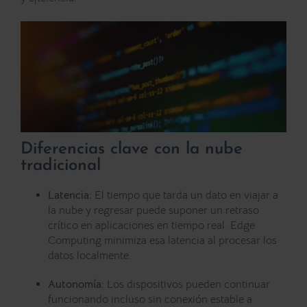
Diferencias clave con la nube
tradicional
Latencia:
El tiempo que tarda un dato en viajar a
la nube y regresar puede suponer un retraso
crítico en aplicaciones en tiempo real. Edge
Computing minimiza esa latencia al procesar los
datos localmente.
Autonomía:
Los dispositivos pueden continuar
funcionando incluso sin conexión estable a