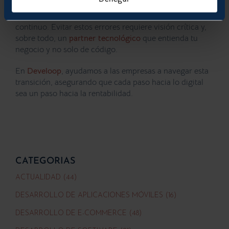
Digitalizar no es un evento único, es un proceso
continuo. Evitar estos errores requiere visión crítica y,
sobre todo, un
partner tecnológico
que entienda tu
negocio y no solo de código.
En
Develoop
, ayudamos a las empresas a navegar esta
transición, asegurando que cada paso hacia lo digital
sea un paso hacia la rentabilidad.
CATEGORIAS
ACTUALIDAD (44)
DESARROLLO DE APLICACIONES MÓVILES (16)
DESARROLLO DE E-COMMERCE (48)