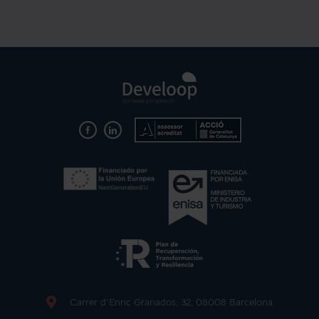
Carrer d'Enric Granados, 32, 08008 Barcelona