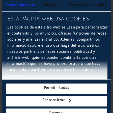
tenga capacidad de crecer a medida que tu
Consentimiento
Detalles
Acerca de las cookies
empresa lo haga.
En Develoop siempre decimos:
piensa en grande, empieza pequeño, pero escala
rápido.
ESTA PÁGINA WEB USA COOKIES
Las cookies de este sitio web se usan para personalizar
5. Descuidar la calidad y seguridad de
el contenido y los anuncios, ofrecer funciones de redes
los datos
sociales y analizar el tráfico. Además, compartimos
La digitalización genera una cantidad ingente de
información sobre el uso que haga del sitio web con
información. Si esos datos no son precisos o no están
nuestros partners de redes sociales, publicidad y
protegidos, se convierten en un riesgo.
análisis web, quienes pueden combinarla con otra
información que les haya proporcionado o que hayan
El error:
No establecer protocolos de seguridad
recopilado a partir del uso que haya hecho de sus
desde el minuto uno o migrar datos «sucios»
servicios.
(duplicados, incompletos) al nuevo sistema.
Cómo evitarlo:
Implementa políticas de
Data
Permitir todas
Governance
. Asegúrate de que la ciberseguridad
sea una prioridad estructural, no un parche que
se pone al final del proyecto.
Personalizar
Conclusión: El éxito está en el acompañamiento
Denegar