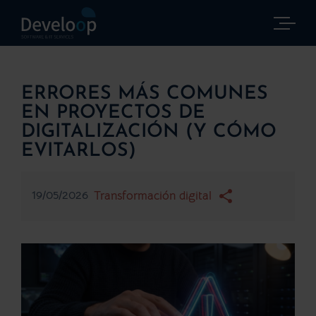
Saltar
al
contenido
ERRORES MÁS COMUNES
EN PROYECTOS DE
DIGITALIZACIÓN (Y CÓMO
EVITARLOS)
19/05/2026
Transformación digital
Ver
imagen
más
grande