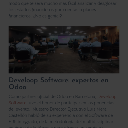
modo que te será mucho más fácil analizar y desglosar
los estados financieros por cuentas o planes
financieros. ¿No es genial?
Develoop Software: expertos en
Odoo
Como partner oficial de Odoo en Barcelona,
Develoop
Software
tuvo el honor de participar en las ponencias
del evento.
Nuestro Director Ejecutivo Luis Mera
Castellón habló de su experiencia con el Software de
ERP integrado, de la
metodología del multidisciplinar