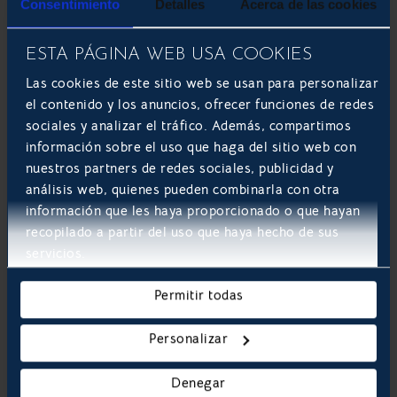
Consentimiento
Detalles
Acerca de las cookies
facilidad de funciones, apertura de integraciones, back
office y por su sencilla y rápida gestión diaria a nivel
trabajador
.
ESTA PÁGINA WEB USA COOKIES
Las cookies de este sitio web se usan para personalizar
En Develoop Software además de dirigir el desarrollo,
el contenido y los anuncios, ofrecer funciones de redes
implementación y soporte de Odoo, nos encargamos de
sociales y analizar el tráfico. Además, compartimos
optimizar su actividad, integrando a Odoo diferentes
información sobre el uso que haga del sitio web con
funciones personalizadas
,
como la gestión de reservas
propia de Solocruceros.com, junto a los leads captados
nuestros partners de redes sociales, publicidad y
por diferentes vías tales como web y redes sociales.
análisis web, quienes pueden combinarla con otra
información que les haya proporcionado o que hayan
Como puedes ver, Odoo 16 puede ayudar a tu empresa
recopilado a partir del uso que haya hecho de sus
a gestionar todas sus operaciones de forma más
servicios.
eficiente, gracias a su sencillez y flexibilidad.
Permitir todas
¿Quieres integrar Odoo ERP en tu sistema, pero no
sabes por dónde empezar? En Develoop Software,
Personalizar
como
partners de Odoo
, contamos con una amplia
experiencia y casos de éxito en el área del diseño de
software a medida en Odoo. Además, te
Denegar