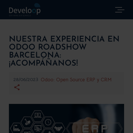
Saltar
al
contenido
NUESTRA EXPERIENCIA EN
ODOO ROADSHOW
BARCELONA:
¡ACOMPÁÑANOS!
28/06/2023
Odoo: Open Source ERP y CRM
Ver
imagen
más
grande