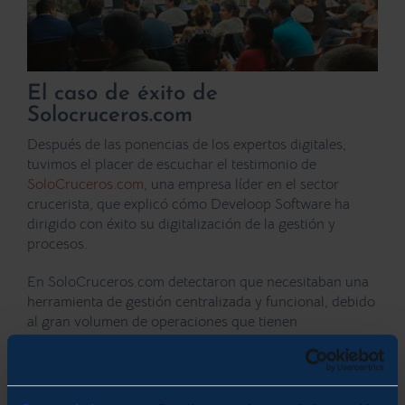
El caso de éxito de
Solocruceros.com
Después de las ponencias de los expertos digitales,
tuvimos el placer de escuchar el testimonio de
SoloCruceros.com,
una empresa líder en el sector
crucerista, que explicó cómo
Develoop Software ha
dirigido con éxito su digitalización de la gestión y
procesos
.
En SoloCruceros.com detectaron que necesitaban una
herramienta de gestión centralizada y funcional, debido
al gran volumen de operaciones que tienen
usualmente.
Como muchas otras empresas, eligieron la plataforma
de ERP Odoo para digitalizar sus procesos, por su