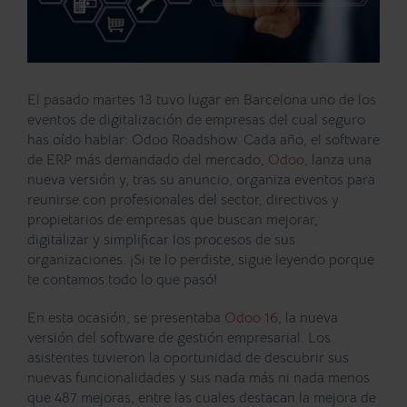
El pasado martes 13 tuvo lugar en Barcelona uno de los
eventos de digitalización de empresas del cual seguro
has oído hablar:
Odoo Roadshow
. Cada año, el software
de ERP más demandado del mercado,
Odoo
, lanza una
nueva versión y, tras su anuncio, organiza eventos para
reunirse con profesionales del sector, directivos y
propietarios de empresas que buscan
mejorar,
digitalizar y simplificar los procesos de sus
organizaciones
. ¡Si te lo perdiste, sigue leyendo porque
te contamos todo lo que pasó!
En esta ocasión, se presentaba
Odoo 16
, la nueva
versión del software de gestión empresarial. Los
asistentes tuvieron la oportunidad de descubrir sus
nuevas funcionalidades y sus nada más ni nada menos
que 487 mejoras, entre las cuales destacan
la mejora de