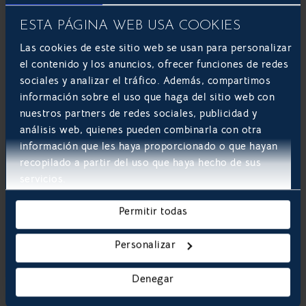
Es una tendencia de diseño con fondo oscuro que
ESTA PÁGINA WEB USA COOKIES
permite a los usuarios personalizar su experiencia y
presentar el sitio web o aplicación en ese estilo.
Las cookies de este sitio web se usan para personalizar
Minimiza la fatiga visual y el uso de la batería, lo que
el contenido y los anuncios, ofrecer funciones de redes
lo convierte en un estilo popular para las aplicaciones
sociales y analizar el tráfico. Además, compartimos
móviles en particular.
información sobre el uso que haga del sitio web con
nuestros partners de redes sociales, publicidad y
análisis web, quienes pueden combinarla con otra
información que les haya proporcionado o que hayan
recopilado a partir del uso que haya hecho de sus
servicios.
Permitir todas
Personalizar
Diseña tu sitio web con Develoop
Denegar
Software