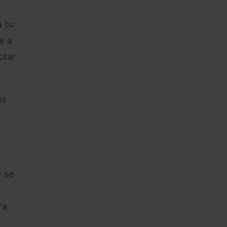
a tu
e a
ctar
os
e se
ra