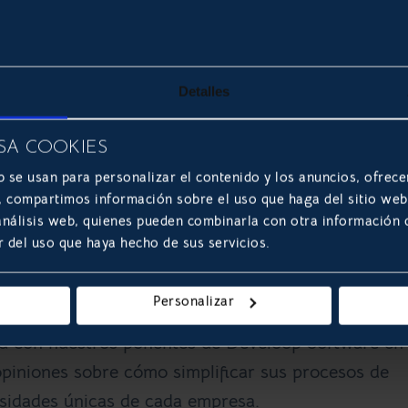
s como comercio, servicios y turismo, que asistier
gestión empresarial
y recibieron
consejos de exper
tas.
Detalles
nuestros representantes de Develoop Software
SA COOKIES
lia experiencia en desarrollo de software empresar
b se usan para personalizar el contenido y los anuncios, ofrece
iferentes empresas.
s, compartimos información sobre el uso que haga del sitio we
 análisis web, quienes pueden combinarla con otra información
ntes con recomendaciones y casos de éxito que han
r del uso que haya hecho de sus servicios.
clientes con los que han trabajado en sus diferentes
Personalizar
ad con nuestros ponentes de Develoop Software en 
piniones sobre cómo simplificar sus procesos de
sidades únicas de cada empresa.