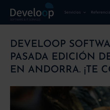
Saltar
al
Servicios
Referenci
contenido
DEVELOOP SOFTWA
PASADA EDICIÓN 
EN ANDORRA. ¡TE 
Ver
imagen
más