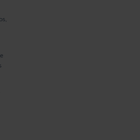
os,
de
s
s