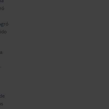
ía
ró
ogró
ido
da
r
 de
os