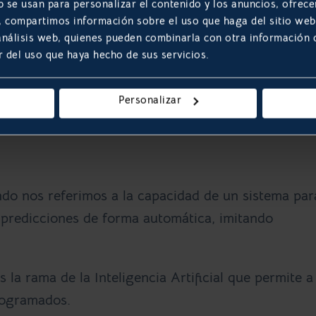
b se usan para personalizar el contenido y los anuncios, ofrece
s, compartimos información sobre el uso que haga del sitio we
las tecnologías actuales, tales como el
Big Data
,
el
 análisis web, quienes pueden combinarla con otra información
r del uso que haya hecho de sus servicios.
ficial
,
el
Cómputo en la Nube (Cloud Computing)
y
ema, debemos familiarizarnos con estas palabras q
Personalizar
uación, te dejamos un pequeño glosario con estos
do nos referimos a la capacidad de un sistema par
r predicciones de forma automática, imitando
s la rama de la Inteligencia Artificial que permite a
rogramados.