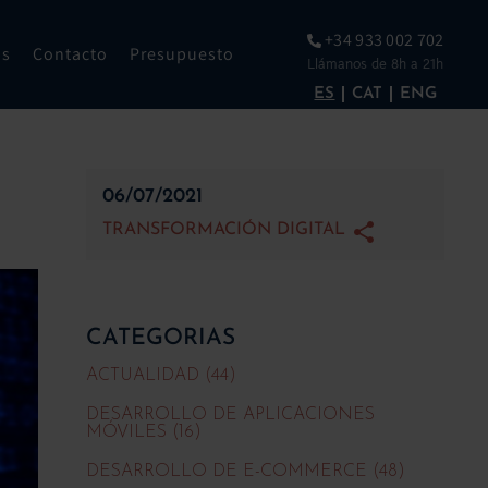
+34 933 002 702
os
Contacto
Presupuesto
Llámanos de 8h a 21h
ES
CAT
ENG
06/07/2021
TRANSFORMACIÓN DIGITAL
CATEGORIAS
ACTUALIDAD (44)
DESARROLLO DE APLICACIONES
MÓVILES (16)
DESARROLLO DE E-COMMERCE (48)