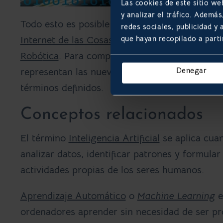
Las cookies de este sitio we
y analizar el tráfico. Ademá
Todo esto es posible gracias al desarrollo de 
redes sociales, publicidad y
que hayan recopilado a parti
Internet de las Cosas (IoT)
,
la
Inteligencia Arti
Robó
tica
. Para comprender un poco mejor el t
Denegar
representan las nuevas tecnologías. A contin
términos definidos.
Conceptos relacionados
El término
Inteligencia Artificial
se aplica cuan
analizar datos, identificar patrones y formula
actividades propias de los seres humanos.
Aprendizaje Automá
tico
o
Machine Learning
e
ordenadores aprender sin necesidad de ser p