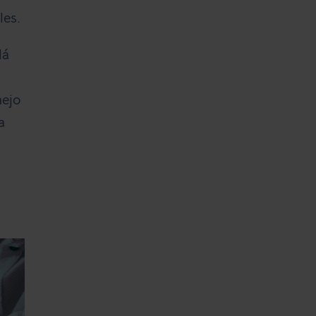
les.
lá
nejo
a