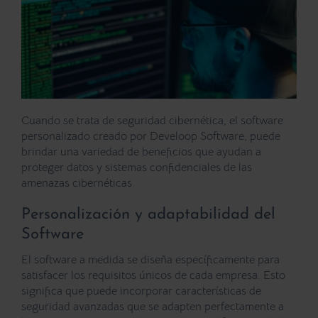
Cuando se trata de
seguridad cibernética
, el software
personalizado creado por Develoop Software, puede
brindar una variedad de beneficios que ayudan a
proteger datos y sistemas confidenciales de las
amenazas cibernéticas.
Personalización y adaptabilidad del
Software
El software a medida se diseña específicamente para
satisfacer los requisitos únicos de cada empresa. Esto
significa que puede incorporar características de
seguridad avanzadas que se adapten perfectamente a