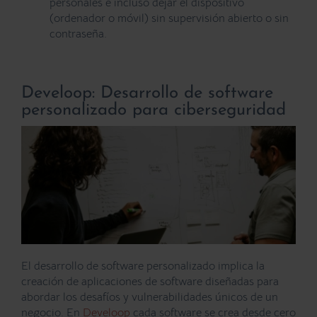
personales e incluso dejar el dispositivo
(ordenador o móvil) sin supervisión abierto o sin
contraseña.
Develoop: Desarrollo de software
personalizado para ciberseguridad
El
desarrollo de software personalizado
implica la
creación de aplicaciones de software diseñadas para
abordar los desafíos y vulnerabilidades únicos de un
negocio. En
Develoop
cada software se crea desde cero