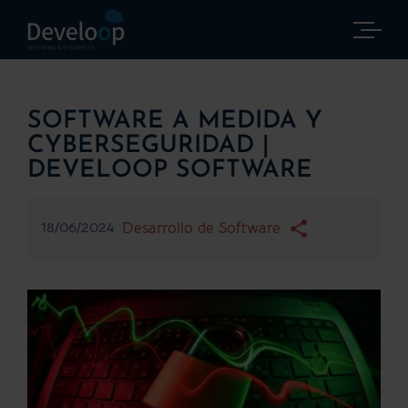
Saltar
al
contenido
SOFTWARE A MEDIDA Y
CYBERSEGURIDAD |
DEVELOOP SOFTWARE
18/06/2024
Desarrollo de Software
Ver
imagen
más
grande