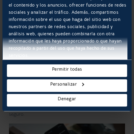
Muchas industrias están sujetas a estrictas regulaciones
el contenido y los anuncios, ofrecer funciones de redes
en materia de seguridad de la información. Al
sociales y analizar el tráfico. Además, compartimos
personalizar el software de tu empresa, para cumplir
información sobre el uso que haga del sitio web con
con requisitos de cumplimiento específicos, puedes
nuestros partners de redes sociales, publicidad y
garantizar que se mantenga al día con los organismos
análisis web, quienes pueden combinarla con otra
reguladores, evitando multas y sanciones que podrían
información que les haya proporcionado o que hayan
poner en peligro la continuidad de tu negocio.
recopilado a partir del uso que haya hecho de sus
servicios.
Actualizaciones y parches de
seguridad
Permitir todas
A medida que surgen nuevas amenazas, el software a
medida puede actualizarse y adaptarse rápidamente
Personalizar
para abordarlas. A diferencia de los programas
comerciales, el software personalizado no depende de
Denegar
actualizaciones regulares del proveedor, lo que brinda
mayor control y flexibilidad para mantener tu sistema
seguro.