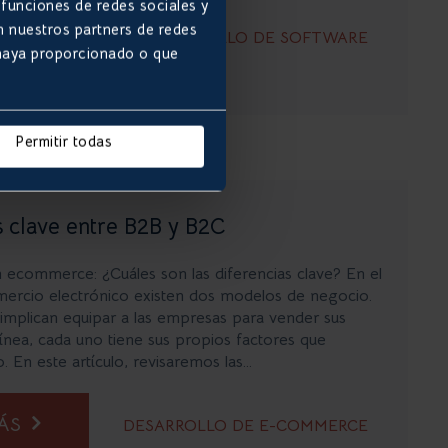
 funciones de redes sociales y
n nuestros partners de redes
MÁS
DESARROLLO DE SOFTWARE
 haya proporcionado o que
Permitir todas
s clave entre B2B y B2C
ecommerce: ¿Cuáles son las diferencias clave? En el
ercio electrónico existen dos modelos de negocio.
implican equipar a las empresas para vender sus
ínea, cada uno tiene sus propios factores que
o. En este artículo, revisaremos las...
MÁS
DESARROLLO DE E-COMMERCE