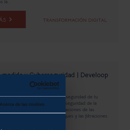
la...
MÁS
TRANSFORMACIÓN DIGITAL
a medida y Cyberseguridad | Develoop
are a medida puede mejorar la seguridad de tu
ra digital en la que vivimos, la seguridad de la
Acerca de las cookies
 una de las principales preocupaciones de las
dos los tamaños. Los ciberataques y las filtraciones
n ser devastadores para una...