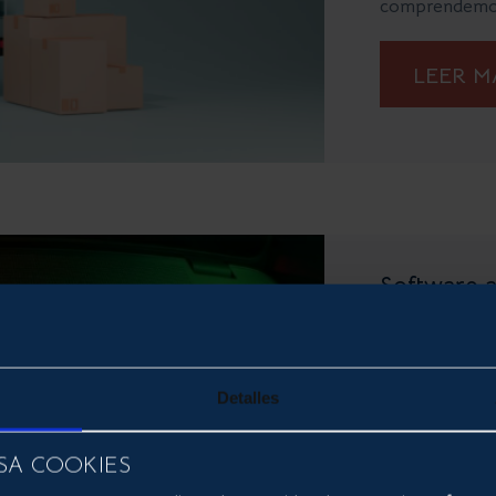
comprendemos 
LEER 
Software 
Software
Cómo el softw
empresa En la e
Detalles
información es
empresas de to
SA COOKIES
de datos puede