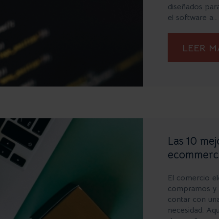
diseñados para
el software a...
LEER 
Las 10 mej
ecommerce
El comercio el
compramos y v
contar con una
necesidad. Aq