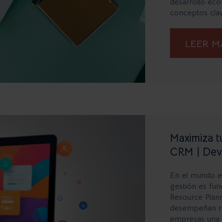
desarrollo ec
conceptos clav
LEER 
Maximiza t
CRM | Dev
En el mundo em
gestión es fun
Resource Plan
desempeñan rol
empresas una v