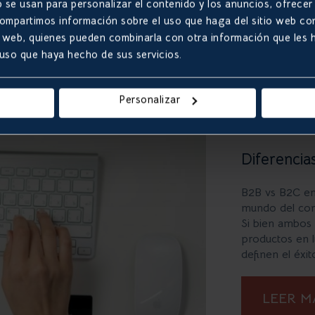
 se usan para personalizar el contenido y los anuncios, ofrecer
 compartimos información sobre el uso que haga del sitio web co
LEER 
sis web, quienes pueden combinarla con otra información que les
 uso que haya hecho de sus servicios.
Personalizar
Diferencia
B2B vs B2C en 
mundo del com
Si bien ambos 
productos en l
definen el éxit
LEER 