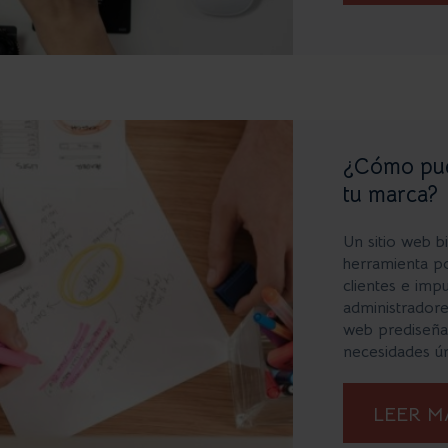
¿Cómo pued
tu marca?
Un sitio web b
herramienta po
clientes e imp
administradore
web prediseñad
necesidades úni
LEER 