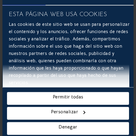
ESTA PÁGINA WEB USA COOKIES
Las cookies de este sitio web se usan para personalizar
el contenido y los anuncios, ofrecer funciones de redes
sociales y analizar el tráfico. Además, compartimos
información sobre el uso que haga del sitio web con
nuestros partners de redes sociales, publicidad y
análisis web, quienes pueden combinarla con otra
información que les haya proporcionado o que hayan
Web corporativa: 5 estrategias para
recopilado a partir del uso que haya hecho de sus
convertir visitantes en clientes
servicios.
En el ecosistema digital actual, tener una página
web ya no es suficiente. Muchas empresas
Permitir todas
cometen el error de ver su web corporativa como
una simple tarjeta de visita online, cuando en
Personalizar
realidad debería ser su herramienta de ventas más
potente. Si tu web recibe visitas pero no genera
Denegar
leads...