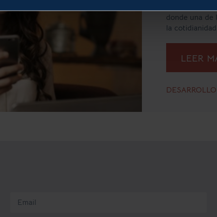
automáticament
donde una de l
la cotidianidad
LEER 
DESARROLLO 