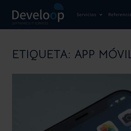
Saltar
al
Servicios
Referenci
contenido
ETIQUETA:
APP MÓVI