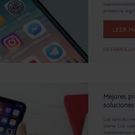
mantenimiento
presencia digit
LEER 
DESARROLLO 
Mejores prá
soluciones
Las aplicacion
diaria. Los us
mantenernos i