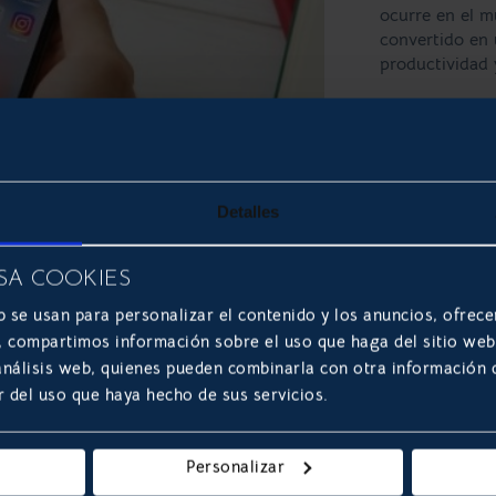
ocurre en el m
convertido en 
productividad y
LEER 
DESARROLLO 
Detalles
SA COOKIES
b se usan para personalizar el contenido y los anuncios, ofrece
s, compartimos información sobre el uso que haga del sitio we
 análisis web, quienes pueden combinarla con otra información
Top errores
r del uso que haya hecho de sus servicios.
móvil
Diseñar una Ap
Personalizar
a la moderniza