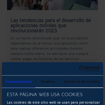
Las tendencias para el desarrollo de
aplicaciones móviles que
revolucionarán 2023
Es un hecho demostrado que, en la actualidad,
dependemos de al menos una aplicación móvil
para realizar diferentes actividades durante
nuestra rutina diaria. Ya sea hacer una compra
online, pagar las facturas de los servicios
públicos, o simplemente divertirnos con un
emocionante videojuego. Y es que formar parte
de la...
Consentimiento
Detalles
Acerca de las cookies
LEER MÁS
ESTA PÁGINA WEB USA COOKIES
DESARROLLO DE APLICACIONES MÓVILES
Las cookies de este sitio web se usan para personalizar