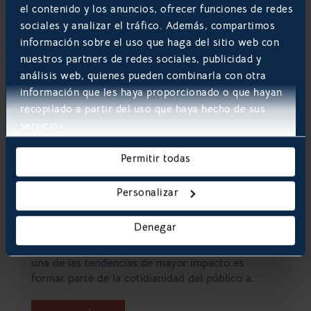
el contenido y los anuncios, ofrecer funciones de redes
sociales y analizar el tráfico. Además, compartimos
información sobre el uso que haga del sitio web con
nuestros partners de redes sociales, publicidad y
análisis web, quienes pueden combinarla con otra
información que les haya proporcionado o que hayan
recopilado a partir del uso que haya hecho de sus
servicios.
Permitir todas
Top errores a evitar en el desarrollo
de tu App móvil
Personalizar
Diseñar una App simboliza dar un paso adelante
en lo que se refiere a la modernización de tu
Denegar
negocio. Esto es así ya que, automáticamente, te
ubicará en el mundo digital del momento, donde
una de las tendencias de mayor impacto es
formar parte de la cotidianidad del público a...