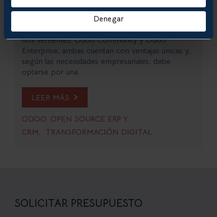
a su estructura flexible, este software de gestión
empresarial puede ser aprovechado de infinitas
Denegar
maneras. Siendo así, la herramienta dispone de
dos vertientes: Odoo Community y Odoo
Enterprise, ambas cuentan con ventajas únicas y,
según las necesidades empresariales, debe
optarse por una...
LEER MÁS
ODOO: OPEN SOURCE ERP Y
CRM
TRANSFORMACIÓN DIGITAL
SOLICITAR PRESUPUESTO