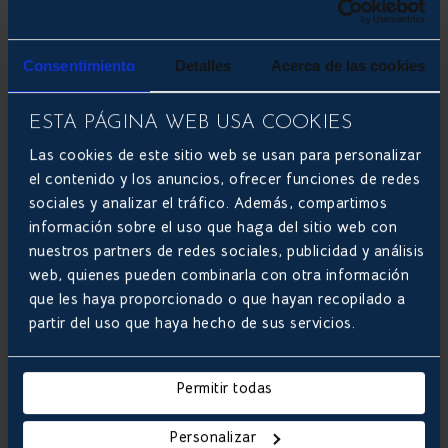
LEER MÁS
Consentimiento
Detalles
Acerca de las cookies
ODOO: OPEN SOURCE ERP Y CRM
ESTA PÁGINA WEB USA COOKIES
Las cookies de este sitio web se usan para personalizar
el contenido y los anuncios, ofrecer funciones de redes
sociales y analizar el tráfico. Además, compartimos
información sobre el uso que haga del sitio web con
nuestros partners de redes sociales, publicidad y análisis
web, quienes pueden combinarla con otra información
que les haya proporcionado o que hayan recopilado a
partir del uso que haya hecho de sus servicios.
Odoo Community vs Odoo
Enterprise; repasamos las
Permitir todas
diferencias de ambas soluciones
Personalizar
El sistema Odoo parece no tener límites; gracias