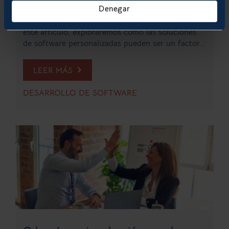
Denegar
un elemento esencial para las empresas que
buscan optimizar sus operaciones. A lo largo de
este artículo, exploraremos cómo las soluciones
de software personalizadas pueden ser un factor...
LEER MÁS
DESARROLLO DE SOFTWARE