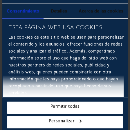
LEER MÁS
Consentimiento
Detalles
Acerca de las cookies
ODOO: OPEN SOURCE ERP Y CRM
ESTA PÁGINA WEB USA COOKIES
Las cookies de este sitio web se usan para personalizar
el contenido y los anuncios, ofrecer funciones de redes
sociales y analizar el tráfico. Además, compartimos
información sobre el uso que haga del sitio web con
nuestros partners de redes sociales, publicidad y
análisis web, quienes pueden combinarla con otra
información que les haya proporcionado o que hayan
recopilado a partir del uso que haya hecho de sus
servicios.
Software a medida: transformando la
eficiencia empresarial
Permitir todas
En el actual panorama tecnológico, donde la
Personalizar
eficiencia y la personalización son clave, el
software hecho a medida se está convirtiendo en