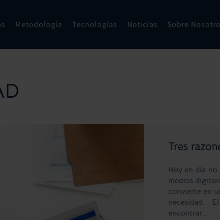
as
Metodología
Tecnologías
Noticias
Sobre Nosotr
AD
Tres razone
Hoy en día no e
medios digitale
convierte en u
necesidad. El 
encontrar...