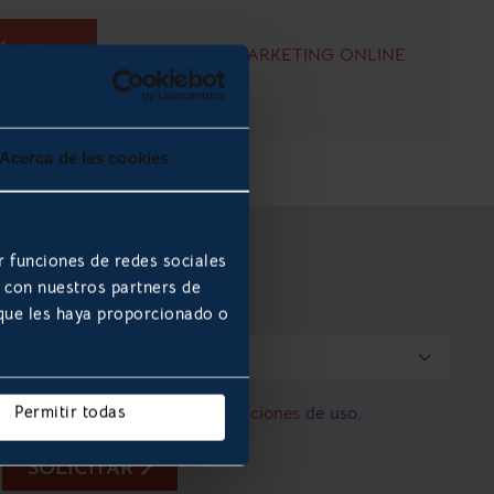
MÁS
MARKETING ONLINE
Acerca de las cookies
r funciones de redes sociales
b con nuestros partners de
 que les haya proporcionado o

Permitir todas
Acepto los
términos y condiciones
de uso.
SOLICITAR