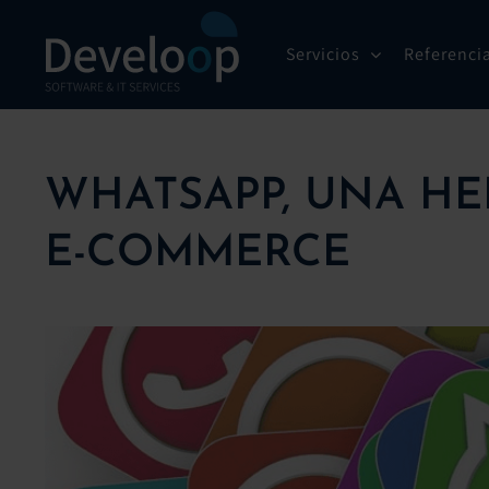
Saltar
al
Servicios
Referenci
contenido
WHATSAPP, UNA HE
E-COMMERCE
Ver
imagen
más
grande