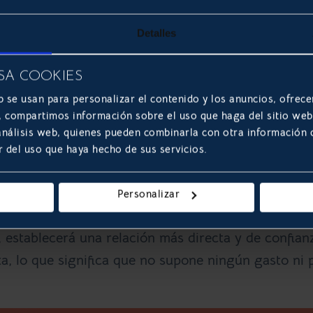
Detalles
formularios en las páginas web o los teléfonos de
SA COOKIES
ivos en la misma conversación. De esta forma, si el
b se usan para personalizar el contenido y los anuncios, ofrece
o cualquier otra documentación pertinente a la emp
s, compartimos información sobre el uso que haga del sitio we
 análisis web, quienes pueden combinarla con otra información
 hacer mientras se lo comunica sin necesidad de
r del uso que haya hecho de sus servicios.
 lo tiene, la empresa corre el riesgo de que el
Personalizar
 empresa consigue resolver cualquier duda y proble
, establecerá una relación más directa y de confian
ita, lo que significa que no supone ningún gasto ni 