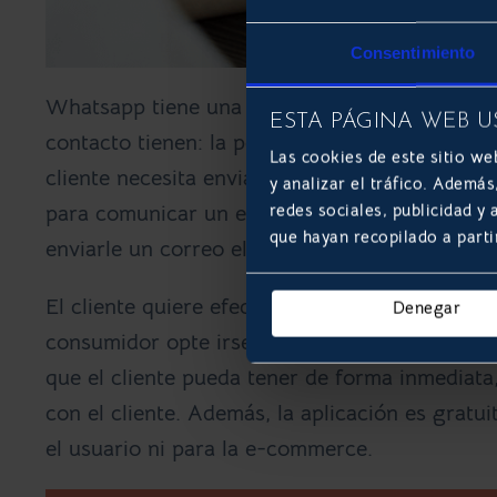
Consentimiento
Whatsapp tiene una característica que ni los 
ESTA PÁGINA WEB U
contacto tienen: la posibilidad de enviar arch
Las cookies de este sitio we
cliente necesita enviarle el ticket de compra 
y analizar el tráfico. Ademá
redes sociales, publicidad y
para comunicar un error o problema, lo puede
que hayan recopilado a parti
enviarle un correo electrónico a parte.
El cliente quiere efectividad y rapidez, y si no
Denegar
consumidor opte irse a la competencia. Si la
que el cliente pueda tener de forma inmediata
con el cliente. Además, la aplicación es gratu
el usuario ni para la e-commerce.