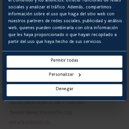
sociales y analizar el tráfico. Además, compartimos
CATEGORIAS
información sobre el uso que haga del sitio web con
nuestros partners de redes sociales, publicidad y análisis
ACTUALIDAD (44)
web, quienes pueden combinarla con otra información
DESARROLLO DE APLICACIONES MÓVILES (16)
que les haya proporcionado o que hayan recopilado a
partir del uso que haya hecho de sus servicios.
DESARROLLO DE E-COMMERCE (48)
DESARROLLO DE SOFTWARE (21)
Permitir todas
DESARROLLO DE WEB CORPORATIVA (9)
HOSTING (7)
Personalizar
MARKETING ONLINE (28)
Denegar
NOTICIAS (26)
ODOO: OPEN SOURCE ERP Y CRM (29)
TRANSFORMACIÓN DIGITAL (22)
UNCATEGORIZED (3)