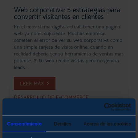
Web corporativa: 5 estrategias para
convertir visitantes en clientes
En el ecosistema digital actual, tener una página
web ya no es suficiente. Muchas empresas
cometen el error de ver su web corporativa como
una simple tarjeta de visita online, cuando en
realidad debería ser su herramienta de ventas más
potente. Si tu web recibe visitas pero no genera
leads...
LEER MÁS
DESARROLLO DE E-COMMERCE
Consentimiento
Detalles
Acerca de las cookies