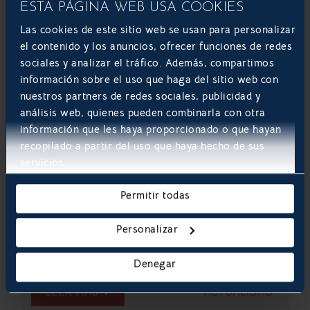
ESTA PÁGINA WEB USA COOKIES
Las cookies de este sitio web se usan para personalizar
el contenido y los anuncios, ofrecer funciones de redes
sociales y analizar el tráfico. Además, compartimos
información sobre el uso que haga del sitio web con
Tendencias digitales 2025: Lo que
nuestros partners de redes sociales, publicidad y
impulsará el éxito empresarial en
análisis web, quienes pueden combinarla con otra
2026
información que les haya proporcionado o que hayan
recopilado a partir del uso que haya hecho de sus
El mundo empresarial ha acelerado su
servicios.
digitalización con soluciones tecnológicas a
medida, impulsando la competitividad y la
eficiencia en todos los sectores. El desarrollo de
Permitir todas
software personalizado, la integración de ERP y
la gestión inteligente de procesos se consolidaron
Personalizar
como pilares clave para afrontar con éxito los
desafíos que traerá...
Denegar
LEER MÁS
ACTUALIDAD