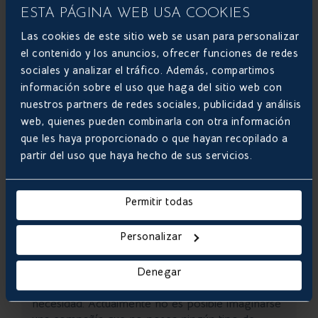
DESARROLLO DE APLICACIONES MÓVILES
ESTA PÁGINA WEB USA COOKIES
Las cookies de este sitio web se usan para personalizar
el contenido y los anuncios, ofrecer funciones de redes
sociales y analizar el tráfico. Además, compartimos
información sobre el uso que haga del sitio web con
nuestros partners de redes sociales, publicidad y análisis
web, quienes pueden combinarla con otra información
que les haya proporcionado o que hayan recopilado a
partir del uso que haya hecho de sus servicios.
¿Cómo elegir Agencia de
Permitir todas
Transformación Digital?
Personalizar
La evolución del mundo de los negocios es una
realidad y, si bien es cierto que las pymes tuvieron
Denegar
mucha reserva al momento de convertirse en
empresas digitales, hoy en día se ha vuelto una
necesidad. Actualmente no es posible imaginarse