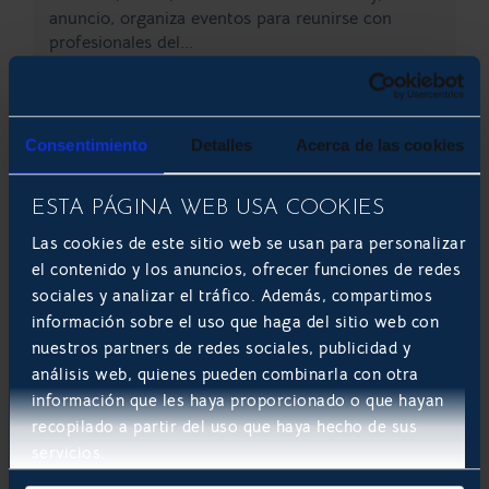
anuncio, organiza eventos para reunirse con
profesionales del...
LEER MÁS
Consentimiento
Detalles
Acerca de las cookies
ODOO: OPEN SOURCE ERP Y CRM
ESTA PÁGINA WEB USA COOKIES
Las cookies de este sitio web se usan para personalizar
el contenido y los anuncios, ofrecer funciones de redes
sociales y analizar el tráfico. Además, compartimos
información sobre el uso que haga del sitio web con
nuestros partners de redes sociales, publicidad y
análisis web, quienes pueden combinarla con otra
información que les haya proporcionado o que hayan
recopilado a partir del uso que haya hecho de sus
Develoop Software patrocinó la
servicios.
pasada edición de Odoo Roadshow