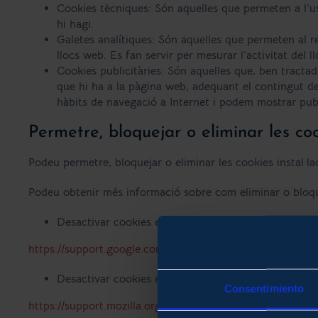
Cookies tècniques: Són aquelles que permeten a l’usu
hi hagi.
Galetes analítiques: Són aquelles que permeten al r
llocs web. Es fan servir per mesurar l’activitat del l
Cookies publicitàries: Són aquelles que, ben tractad
que hi ha a la pàgina web, adequant el contingut de l
hàbits de navegació a Internet i podem mostrar publ
Permetre, bloquejar o eliminar les co
Podeu permetre, bloquejar o eliminar les cookies instal·la
Podeu obtenir més informació sobre com eliminar o bloqu
Desactivar cookies en Chrome:
https://support.google.com/chrome/answer/95647?hl=es
Desactivar cookies en Firefox:
Consentimiento
https://support.mozilla.org/es/kb/habilitar-y-deshabilitar