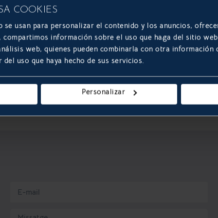
SA COOKIES
b se usan para personalizar el contenido y los anuncios, ofrece
-or-allow-cookies
s, compartimos información sobre el uso que haga del sitio we
 análisis web, quienes pueden combinarla con otra información
r del uso que haya hecho de sus servicios.
c
es podeu adreçar-vos comercial@develoop.net
Personalizar