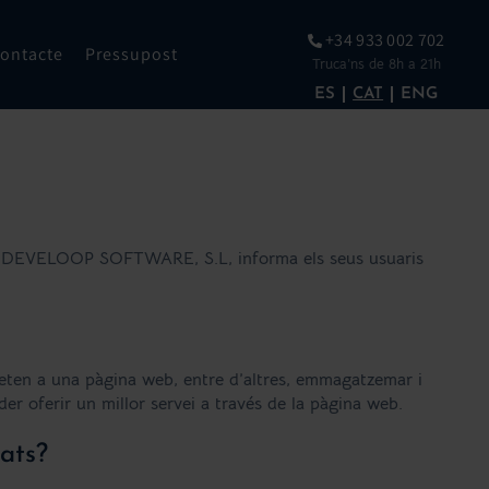
+34 933 002 702
ontacte
Pressupost
Truca’ns de 8h a 21h
ES
CAT
ENG
ònic, DEVELOOP SOFTWARE, S.L, informa els seus usuaris
meten a una pàgina web, entre d’altres, emmagatzemar i
er oferir un millor servei a través de la pàgina web.
tats?