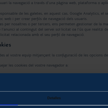
ari la navegació a través d’una pàgina web, plataforma o aplicac
esponsable de les galetes, en aquest cas, Google Analytics, el s
loc web i per crear perfils de navegació dels usuaris.
es per nosaltres o per tercers, ens permeten gestionar de la man
’anunci al contingut del servei sol·licitat oa l’ús que realitzi 
icitat relacionada amb el seu perfil de navegació.
okies
des al vostre equip mitjançant la configuració de les opcions del
ejar les cookies del vostre navegador a:
Detalles
-cookies-sitios-web-rastrear-preferencias