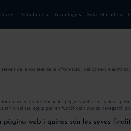
rències
Metodologia
Tecnologies
Sobre Nosaltres
C
de serveis de la societat de la informació i del comerç electr
nador en accedir a determinades pàgines webs. Les galetes per
suari o del seu equip per, en funció del tipus de navegació, pod
 pàgina web i quines són les seves finali