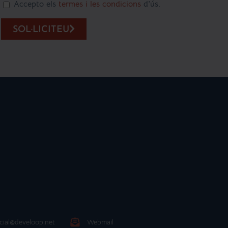
Accepto els
termes i les condicions
d'ús.
SOL·LICITEU
cial@develoop.net
Webmail