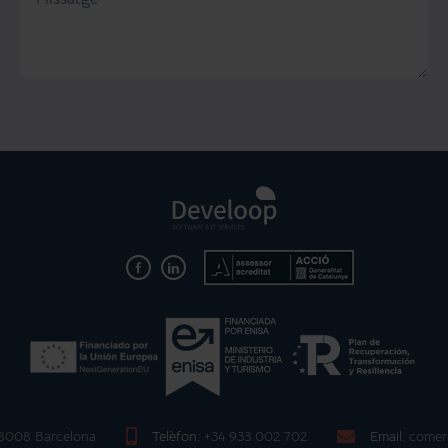
08008 Barcelona
Telèfon:
+34 933 002 702
Email:
comer