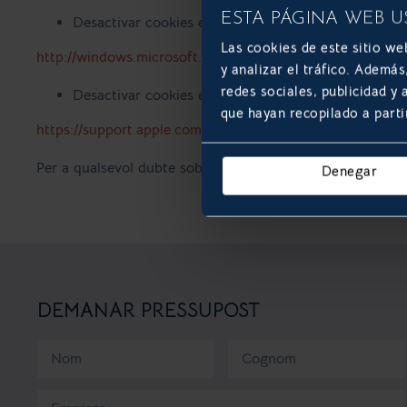
ESTA PÁGINA WEB U
Desactivar cookies en Internet Explorer:
Las cookies de este sitio we
http://windows.microsoft.com/es-es/windows-vista/block
y analizar el tráfico. Ademá
redes sociales, publicidad y
Desactivar cookies en Safari:
que hayan recopilado a parti
https://support.apple.com/es-es/guide/safari/sfri11471/ma
Per a qualsevol dubte sobre la nostra política de cooki
Denegar
DEMANAR PRESSUPOST