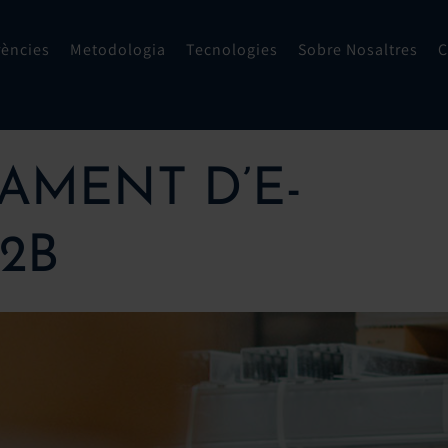
rències
Metodologia
Tecnologies
Sobre Nosaltres
C
AMENT D’E-
2B