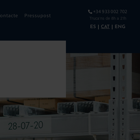
+34 933 002 702
ontacte
Pressupost
Truca’ns de 8h a 21h
ES
CAT
ENG