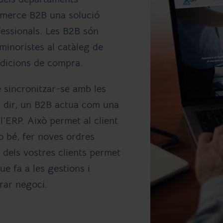
mmerce B2B una solució
fessionals. Les B2B són
minoristes al catàleg de
ndicions de compra.
e sincronitzar-se amb les
a dir, un B2B actua com una
l’ERP. Això permet al client
 o bé, fer noves ordres
dels vostres clients permet
e fa a les gestions i
rar negoci.