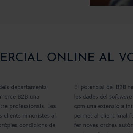
ERCIAL ONLINE AL VO
ó dels departaments
El potencial del B2B r
ommerce B2B una
les dades del
software
tre professionals. Les
com una extensió a int
 clients minoristes al
permet al client final 
pròpies condicions de
fer noves ordres autò