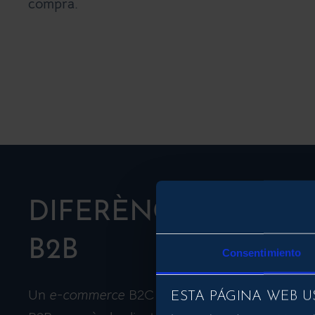
compra.
DIFERÈNCIES ENTRE
B2B
Consentimiento
Un
e-commerce
B2C es diferencia d’un
e-com
ESTA PÁGINA WEB U