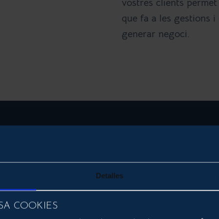
vostres clients permet
que fa a les gestions 
generar negoci.
 B2C i
Detalles
merce
SA COOKIES