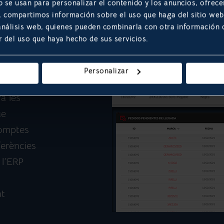
 més
b se usan para personalizar el contenido y los anuncios, ofrece
s, compartimos información sobre el uso que haga del sitio we
veloop
 análisis web, quienes pueden combinarla con otra información
caps de
r del uso que haya hecho de sus servicios.
ctes en
sibilitat
Personalizar
 o
a les
ue
comptes
ferències
 l’ERP
at