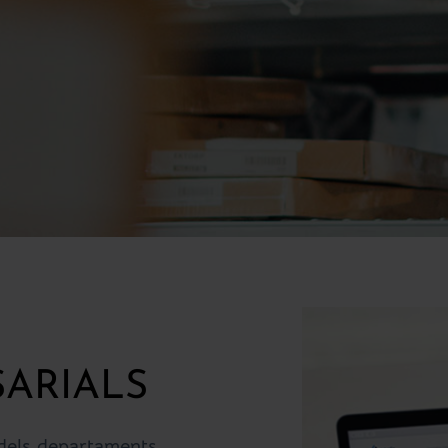
A
ARIALS
ó dels departaments