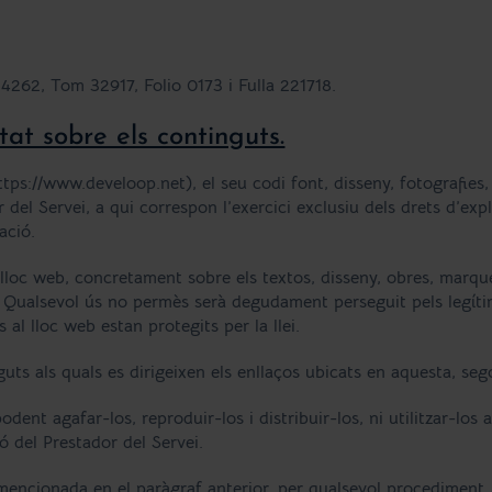
ol 4262, Tom 32917, Folio 0173 i Fulla 221718.
itat sobre els continguts.
https://www.develoop.net), el seu codi font, disseny, fotografies
 del Servei, a qui correspon l’exercici exclusiu dels drets d’exp
ació.
lloc web, concretament sobre els textos, disseny, obres, marques
rs. Qualsevol ús no permès serà degudament perseguit pels legíti
al lloc web estan protegits per la llei.
uts als quals es dirigeixen els enllaços ubicats en aquesta, sego
dent agafar-los, reproduir-los i distribuir-los, ni utilitzar-los
 del Prestador del Servei.
 mencionada en el paràgraf anterior, per qualsevol procediment,