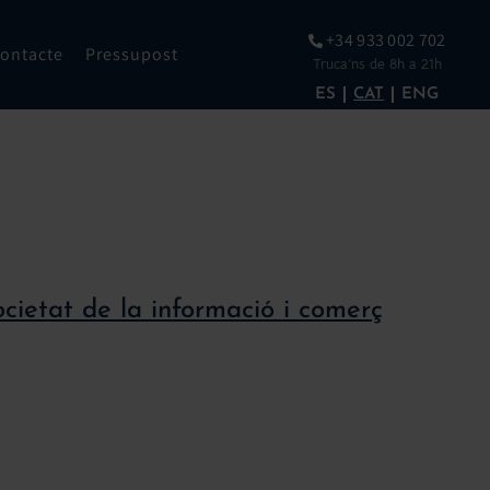
+34 933 002 702
ontacte
Pressupost
Truca’ns de 8h a 21h
ES
CAT
ENG
societat de la informació i comerç