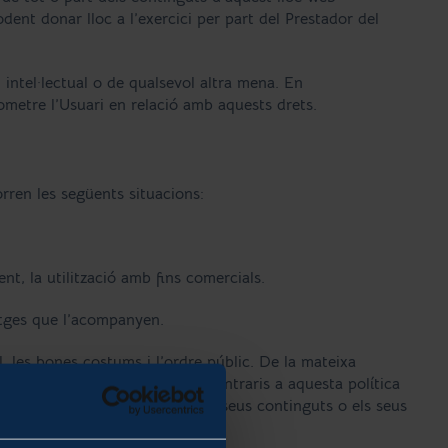
odent donar lloc a l’exercici per part del Prestador del
 intel·lectual o de qualsevol altra mena. En
ometre l’Usuari en relació amb aquests drets.
orren les següents situacions:
nt, la utilització amb fins comercials.
matges que l’acompanyen.
l, les bones costums i l’ordre públic. De la mateixa
 amb fins o efectes il·lícits, contraris a aquesta política
s o deteriorar la pàgina web, els seus continguts o els seus