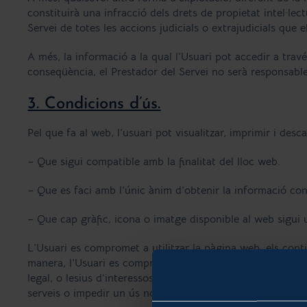
constituirà una infracció dels drets de propietat intel·lec
Servei de totes les accions judicials o extrajudicials que 
A més, la informació a la qual l’Usuari pot accedir a travé
conseqüència, el Prestador del Servei no serà responsabl
3. Condicions d’ús.
Pel que fa al web, l’usuari pot visualitzar, imprimir i de
– Que sigui compatible amb la finalitat del lloc web.
– Que es faci amb l’únic ànim d’obtenir la informació cont
– Que cap gràfic, icona o imatge disponible al web sigui 
L’Usuari es compromet a utilitzar la pàgina web, els conti
manera, l’Usuari es compromet a no utilitzar la pàgina web,
legal, o lesius d’interessos o drets de tercers, o que de q
serveis o impedir un ús normal de la mateixa per part d’al