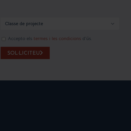

Accepto els
termes i les condicions
d'ús.
SOL·LICITEU