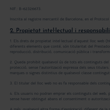
NIF.: B-62326673.
Inscrita al registre mercantil de Barcelona, ​​en el Protoc
2. Propietat intel·lectual i responsabil
1. Els drets de propietat intel·lectual d’aquest lloc web (
diferents elements que conté, són titularitat del Prestador
reproducció, distribució, comunicació pública i transform
2. Queda prohibit qualsevol ús de tots els continguts del 
protecció, sense l’autorització expressa dels seus titula
marques o signes distintius de qualsevol classe continguts 
3. El titular del lloc web no es fa responsable dels conting
4. Els usuaris no podran emprar els continguts del web, po
sense haver obtingut abans el consentiment o autorització
A més, qualsevol altra forma d’explotació, diferent de la