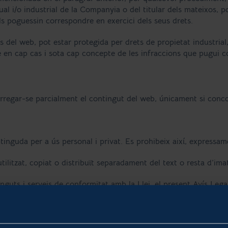
tual i/o industrial de la Companyia o del titular dels mateixos, p
els poguessin correspondre en exercici dels seus drets.
s del web, pot estar protegida per drets de propietat industrial,
e en cap cas i sota cap concepte de les infraccions que pugui c
scarregar-se parcialment el contingut del web, únicament si conc
inguda per a ús personal i privat. Es prohibeix així, expressame
utilitzat, copiat o distribuït separadament del text o resta d’i
nguts i serveis de conformitat amb la Llei, el present Avís Lega
 els seus continguts o serveis que es prestin a través d’aquesta
ualsevol altra manera, pugui danyar, inutilitzar, fer inaccessible
tres usuaris.