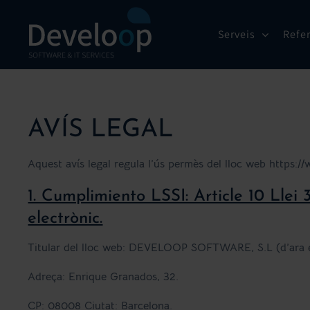
Skip
to
Serveis
Refe
content
AVÍS LEGAL
Aquest avís legal regula l’ús permès del lloc web https:
1. Cumplimiento LSSI: Article 10 Llei 
electrònic.
Titular del lloc web:
DEVELOOP SOFTWARE, S.L
(d’ara 
Adreça: Enrique Granados, 32.
CP: 08008 Ciutat: Barcelona.