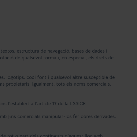
, textos, estructura de navegació, bases de dades i
lotació de qualsevol forma i, en especial, els drets de
, logotips, codi font i qualsevol altre susceptible de
ms propietaris. Igualment, tots els noms comercials,
ns l’establert a l’article 17 de la LSSICE.
 amb fins comercials manipular-los fer obres derivades,
 de tot o part dels continguts d’aquest lloc web