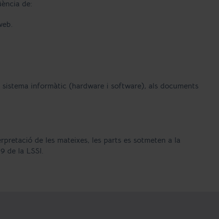
üència de:
web.
al sistema informàtic (hardware i software), als documents
erpretació de les mateixes, les parts es sotmeten a la
9 de la LSSI.